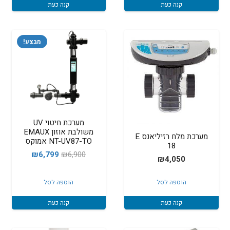
קנה כעת
קנה כעת
מבצע!
מערכת חיטוי UV
משולבת אוזון EMAUX
מערכת מלח רזיליאנס E
NT-UV87-TO אמוקס
18
המחיר
המחיר
₪
6,799
₪
6,900
₪
4,050
המקורי
הנוכחי
היה:
הוא:
הוספה לסל
הוספה לסל
₪6,799.
₪6,900.
קנה כעת
קנה כעת