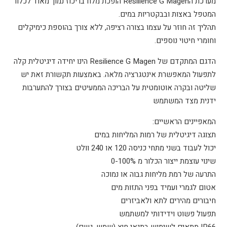
מערכת הResilience G Magen הופכת מלח בריכוז נמוך מאוד לכלור
המטפל באצות ובבקטריות במים.
תהליך זה חוזר על עצמו בצורה רציפה, ללא צורך בהוספת כימיקלים
וחומרי חיטוי נוספים.
הדגם המתקדם של Resilience G Magen הינו יחידה דיגיטלית קלה
לתפעול המאפשרת אינטגרציה מלאה. באמצעות תקשורת זאת יש
שליטה ובקרה אוטומטית על הבריכה הממעיטים בצורך להתערבות
ידנית מצד המשתמש
המאפיינים הראשיים:
תצוגה דיגיטלית של רמות המליחות במים
יכול לעבוד בשני מתחי כניסה 120 או 240 וולט
שינוי עוצמת ייצור הכלור מ 0-100%
התרעה של רמת מליחות גבוה או נמוכה
אטום לגמרי ועמיד בפני התזות מים
חיבורים מהירים לתא ולאביזרים
תפעול פשוט וידידותי למשתמש
IP66 מתאים לשימוש בתנאי חוץ (שמש, גשם)