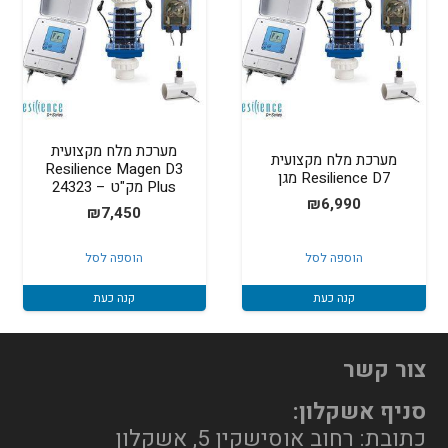
מערכת מלח מקצועית
מערכת מלח מקצועית
Resilience Magen D3
Resilience D7 מגן
Plus מק"ט – 24323
₪
6,990
₪
7,450
הוספה לסל
הוספה לסל
קנה כעת
קנה כעת
צור קשר
סניף אשקלון:
כתובת: רחוב אוסישקין 5, אשקלון