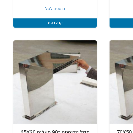
וכחי
א:
הוספה לסל
₪39
קנה כעת
מפל נירוסטה ב90 מעלות 70X50
מפל נירוסטה ב90 מעלות 65X30