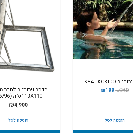
ה K840 KOKIDO
מכסה נירוסטה לחדר מכ
המחיר
המחיר
₪
199
₪
360
110X110ס"מ (96/96)
המקורי
הנוכחי
₪
4,900
היה:
הוא:
₪199.
₪360.
הוספה לסל
הוספה לסל