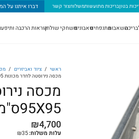
דברו איתנו על המ
יכות בטון
בריכות מתועשות
משלוח
צור קשר
בריכה
משאבות
מתנפחים
טאבונים
משחקי שולחן
הוראות הרכבה ותיפעו
ראשי
/
ציוד ואביזרים
/
מפל
מכסה נירוסטה לחדר מכונות 95X95ס"מ (80.5/80.5)
מכסה נירו
95X95ס"מ (80.5/80.5)
₪
4,700
עלות משלוח:
35
₪