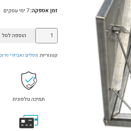
זמן אספקה:
7
ימי עסקים
כמות
הוספה לסל
של
מכסה
קטגוריות:
מפלים ואביזרי נירו
נירוסטה
לחדר
מכונות
95X95ס"מ
(80.5/80.5)
תמיכה טלפונית