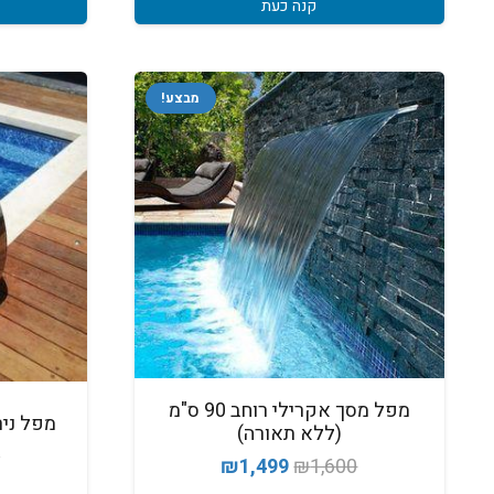
קנה כעת
מבצע!
מפל מסך אקרילי רוחב 90 ס"מ
מפל נירוסט
(ללא תאורה)
0
המחיר
המחיר
₪
1,499
₪
1,600