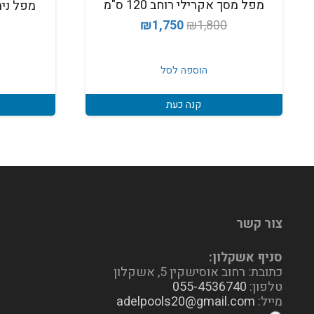
מפל מסך אקרילי רוחב 120 ס"מ
מפל נירוסט
המחיר
המחיר
₪
1,750
₪
1,800
0
המקורי
הנוכחי
היה:
הוא:
הוספה לסל
₪1,750.
₪1,800.
קנה כעת
צור קשר
סניף אשקלון:
כתובת: רחוב אוסישקין 5, אשקלון
טלפון:
055-4536740
מייל:
adelpools20@gmail.com