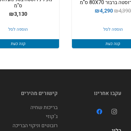
ה ברבור 80X70 ס"מ
ס"מ
המחיר
המחיר
₪
4,290
₪
4,39
₪
3,130
המקורי
הנוכחי
היה:
הוא:
הוספה לסל
הוספה לסל
₪4,290.
₪4,390.
קנה כעת
קנה כעת
עקבו אחרינו
קישורים מהירים
בריכות שחיה
ג'קוזי
רובוטים וניקוי הבריכה
בלוג