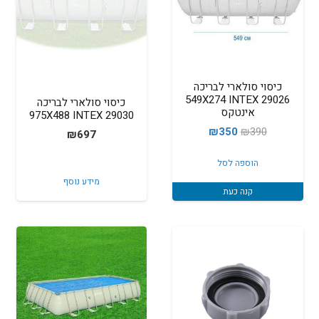
כיסוי סולארי לבריכה
549X274 INTEX 29026
כיסוי סולארי לבריכה
אינטקס
975X488 INTEX 29030
המחיר
המחיר
₪
350
₪
390
₪
697
המקורי
הנוכחי
הוספה לסל
היה:
הוא:
מידע נוסף
₪350.
₪390.
קנה כעת