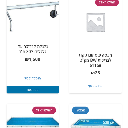
המלאי אזל
גלגלת לבריכה עם
גלגלים ל30 מ"ר
מכסה שסתום ניקוז
₪
1,500
לבריכות BW מק"ט
61158
₪
25
הוספה לסל
מידע נוסף
קנה כעת
מבצע!
המלאי אזל