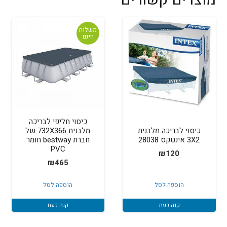
משלוח
חינם
כיסוי חליפי לבריכה
כיסוי לבריכה מלבנית
מלבנית 732X366 של
3X2 אינטקס 28038
חברת bestway חומר
PVC
₪
120
₪
465
הוספה לסל
הוספה לסל
קנה כעת
קנה כעת