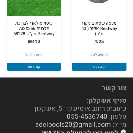
מכסה שסתום ניקוז
כיסוי סולארי לבריכת
Bestway אפור ( 40
מלבנית 732X366
מ"מ)
Bestway מק"ט 58228
₪
410
₪
25
הוספה לסל
הוספה לסל
קנה כעת
קנה כעת
צור קשר
סניף אשקלון:
כתובת: רחוב אוסישקין 5, אשקלון
טלפון:
055-4536740
מייל:
adelpools20@gmail.com