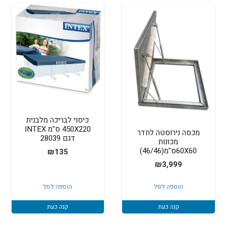
כיסוי לבריכה מלבנית
450X220 ס"מ INTEX
מכסה נירוסטה לחדר
דגם 28039
מכונות
60X60ס"מ(46/46)
₪
135
₪
3,999
הוספה לסל
הוספה לסל
קנה כעת
קנה כעת