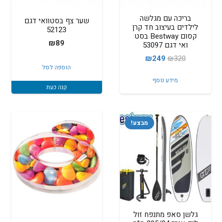
בריכה עם מגלשה
שער צף בסטוואי דגם
לילדים בעיצוב חד קרן
52123
קסום Bestway בסט
₪
89
ואי דגם 53097
המחיר
המחיר
₪
249
₪
320
הוספה לסל
המקורי
הנוכחי
מידע נוסף
היה:
הוא:
קנה כעת
₪249.
₪320.
מבצע!
גלשן סאפ מתנפח זול