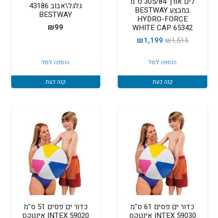
לים אורך 305/84 ס"מ
גלגל\אבוב 43186
במבצע BESTWAY
BESTWAY
HYDRO-FORCE
₪
99
WHITE CAP 65342
המחיר
המחיר
₪
1,199
₪
1,515
המקורי
הנוכחי
הוספה לסל
הוספה לסל
היה:
הוא:
₪1,199.
₪1,515.
קנה כעת
קנה כעת
כדור ים פסים 61 ס"מ
כדור ים פסים 51 ס"מ
59030 INTEX אינטקס
59020 INTEX אינטקס