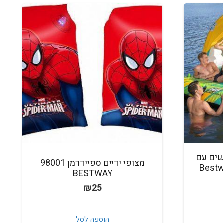
נפחת ל-5 אנשים עם
מצופי ידיים ספיידרמן 98001
Bestway H
BESTWAY
₪
25
הוספה לסל