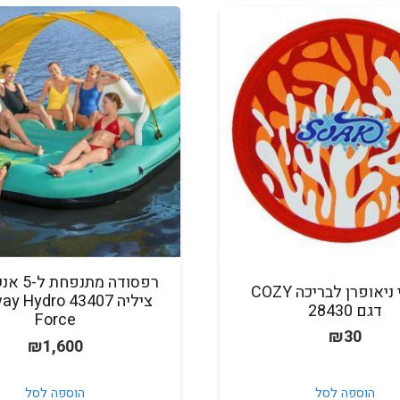
רפסודה מת
פריזבי ניאופרן לבריכה COZY
ציליה 43407 ydro
דגם 28430
Force
₪
30
₪
1,600
הוספה לסל
הוספה לסל