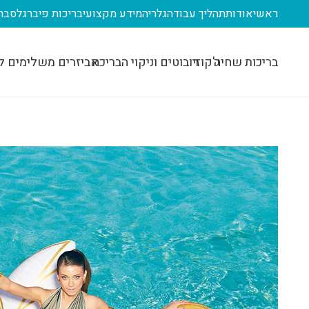
ראשי
אודות
תהליך עבודה
גלריה
מידע מקצועי
בריכות פיברגלס
בר
בריכות שחיה
ג'קוזי
רובוטים וניקוי הבריכה
אביזרים משלימים ל