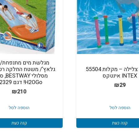
מגלשת מים מתנפחת/ג
משחק צלילה – מקלות 55504
גלאץ'/ משטח החלקה רט
INTEX אינטקס
מסלולי Y
H2OGo! דגם 52329
₪
29
₪
210
הוספה לסל
הוספה לסל
קנה כעת
קנה כעת