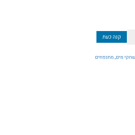
יר
חי
₪
קנה כעת
חקי מים
,
מתנפחים