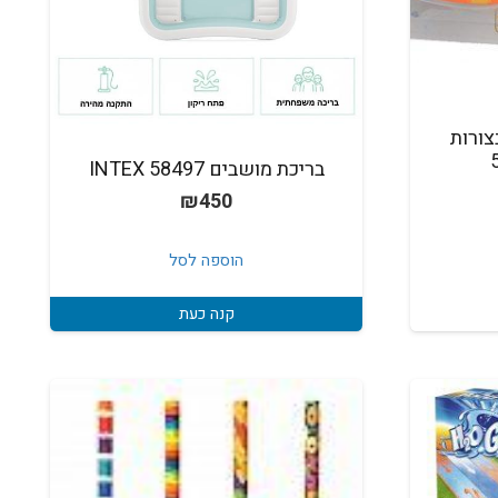
ורות
בריכת מושבים INTEX 58497
יר
₪
450
כחי
:
הוספה לסל
₪
קנה כעת