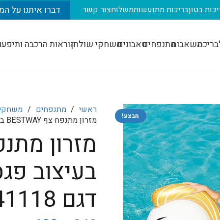
דברו איתנו על המ
יכות בטון
בריכות מתועשות
משלוח
צור קשר
בריכה
משאבות
מתנפחים
טאבונים
משחקי שולחן
הוראות הרכבה ותיפעו
ראשי
/
מתנפחים
/
משחקי 
מבצע!
מזרון מתנפח צף BESTWAY בעיצוב פגסוס גדול בצבע זהב דגם 41118
בעיצוב פגס
דגם 41118