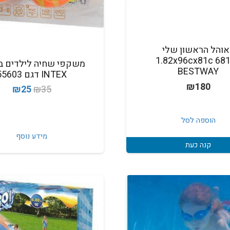
אוהל הראשון שלי
1.82x96cx81c 68
משקפי שחיה לילדים בצ
BESTWAY
INTEX דגם 55603
₪
180
המחיר
המח
₪
25
₪
35
המקורי
הנו
היה:
הוא
הוספה לסל
25.
₪35.
מידע נוסף
קנה כעת