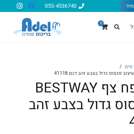
חיר
055-4536740
1
ל
מים
/
מזרון מתנפח צף BESTWAY
וס גדול בצבע זהב