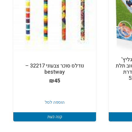
ליץ'
וב תלת
נודלס סוכר צבעוני 32217 –
BESTWA, סדרת
bestway
₪
45
הוספה לסל
קנה כעת