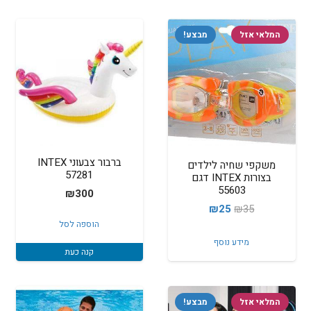
המלאי אזל
מבצע!
ברבור צבעוני INTEX
משקפי שחיה לילדים
57281
בצורות INTEX דגם
55603
₪
300
המחיר
המחיר
₪
25
₪
35
הוספה לסל
המקורי
הנוכחי
מידע נוסף
היה:
הוא:
קנה כעת
₪25.
₪35.
המלאי אזל
מבצע!