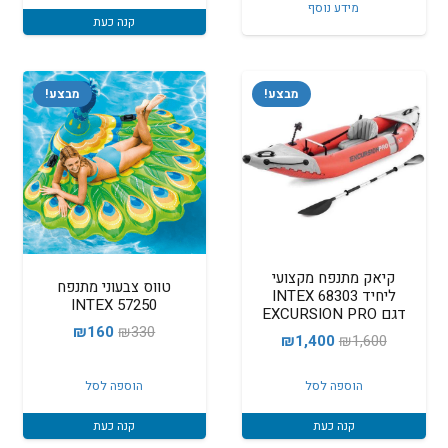
היה:
הוא:
מידע נוסף
קנה כעת
₪349.
₪390.
מבצע!
מבצע!
קיאק מתנפח מקצועי
טווס צבעוני מתנפח
ליחיד INTEX 68303
INTEX 57250
דגם EXCURSION PRO
המחיר
המחיר
₪
160
₪
330
המחיר
המחיר
₪
1,400
₪
1,600
המקורי
הנוכחי
המקורי
הנוכחי
היה:
הוא:
הוספה לסל
הוספה לסל
היה:
הוא:
₪160.
₪330.
₪1,400.
₪1,600.
קנה כעת
קנה כעת