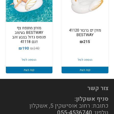
מזרון מתנפח צף
מזרן ים ברבור 41120
BESTWAY בעיצוב
BESTWAY
פגסוס גדול בצבע זהב
דגם 41118
₪
215
המחיר
המחיר
₪
190
₪
240
המקורי
הנוכחי
הוספה לסל
הוספה לסל
היה:
הוא:
₪190.
₪240.
קנה כעת
קנה כעת
צור קשר
סניף אשקלון:
כתובת: רחוב אוסישקין 5, אשקלון
טלפון:
055-4536740