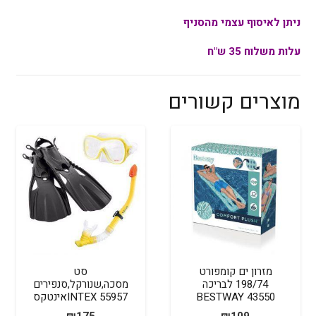
ניתן לאיסוף עצמי מהסניף
עלות משלוח 35 ש"ח
מוצרים קשורים
מזרון ים קומפורט
סט
198/74 לבריכה
מסכה,שנורקל,סנפירים
BESTWAY 43550
INTEX 55957אינטקס
₪
175
₪
109