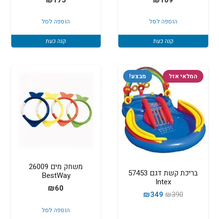
הוספה לסל
הוספה לסל
קנה כעת
קנה כעת
המלאי אזל
מבצע!
‏משחק מים 26009
בריכת קשת דגם 57453
BestWay
Intex
₪
60
המחיר
המחיר
₪
349
₪
390
המקורי
הנוכחי
הוספה לסל