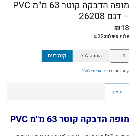
מופה הדבקה קוטר 63 מ"מ PVC
– דגם 26208
₪
18
עלות משלוח:
35
₪
כמות
קנה כעת
הוספה לסל
של
מופה
קטגוריות:
צנרת ואביזרי PVC
הדבקה
קוטר
תיאור
63
מ"מ
PVC
-
מופה הדבקה קוטר 63 מ"מ PVC
דגם
26208
מיוצר מ-PVC איכותי, עמיד בכימיקלים ומתאים במיוחד לשימוש