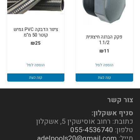
צינור הדבקה PVC גמיש
קוטר 50 מ"מ
פקק הברגה חיצונית
1.1/2
₪
25
₪
11
הוספה לסל
הוספה לסל
קנה כעת
קנה כעת
צור קשר
סניף אשקלון:
כתובת: רחוב אוסישקין 5, אשקלון
טלפון:
055-4536740
מייל:
adelpools20@gmail.com