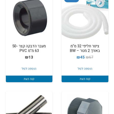
צינור חליפי 32 מ"מ
מעבר הדבקה קצר 50-
באורך 2 מטר – BW
63 מ"מ PVC
המחיר
המחיר
₪
13
₪
45
₪
67
המקורי
הנוכחי
הוספה לסל
הוספה לסל
היה:
הוא:
₪45.
₪67.
קנה כעת
קנה כעת