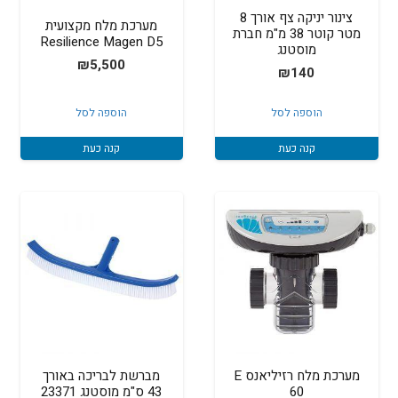
צינור יניקה צף אורך 8
מערכת מלח מקצועית
מטר קוטר 38 מ"מ חברת
Resilience Magen D5
מוסטנג
₪
5,500
₪
140
הוספה לסל
הוספה לסל
קנה כעת
קנה כעת
מערכת מלח רזיליאנס E
מברשת לבריכה באורך
60
43 ס"מ מוסטנג 23371