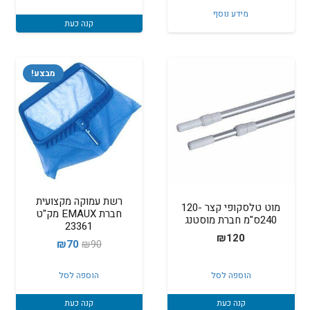
המקורי
הנוכחי
מידע נוסף
היה:
הוא:
קנה כעת
₪290.
₪295.
מבצע!
רשת עמוקה מקצועית
מוט טלסקופי קצר 120-
חברת EMAUX מק"ט
240ס"מ חברת מוסטנג
23361
₪
120
המחיר
המחיר
₪
70
₪
90
המקורי
הנוכחי
הוספה לסל
הוספה לסל
היה:
הוא:
₪70.
₪90.
קנה כעת
קנה כעת