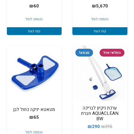
₪
60
₪
5,670
הוספה לסל
הוספה לסל
קנה כעת
קנה כעת
המלאי אזל
מבצע!
ערכת ניקיון לבריכה
מטאטא יניקה כחול לבן
AQUACLEAN חברת
₪
65
BW
המחיר
המחיר
₪
290
₪
295
הוספה לסל