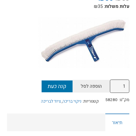
המקורי
הנוכחי
עלות משלוח:
35
₪
היה:
הוא:
₪50.
₪60.
כמות
קנה כעת
הוספה לסל
של
מברשות
מק"ט:
58280
קטגוריות:
ניקוי בריכה
,
ציוד לבריכה
לניקוי
58280
תיאור
Bestway