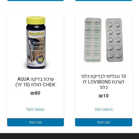
10 טבליות לבדיקת כלור
ערכת בדיקה AQUA
לערכת LOVIBOND לו
CHEK למלח (10 יח')
כלור
₪
80
₪
10
הוספה לסל
הוספה לסל
קנה כעת
קנה כעת