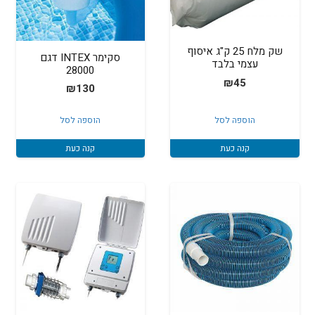
שק מלח 25 ק"ג איסוף
סקימר INTEX דגם
עצמי בלבד
28000
₪
45
₪
130
הוספה לסל
הוספה לסל
קנה כעת
קנה כעת