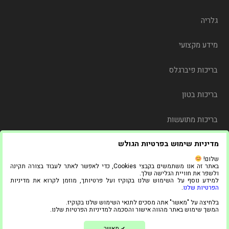
גלריה
מידע מקצועי
בריכות פיברגלס
בריכות בטון
בריכות מתועשות
מדיניות שימוש בפרטיות הגולש
משלוח
שלום!
באתר זה אנו משתמשים בקבצי Cookies, כדי לאפשר לאתר לעבוד בצורה תקינה
צור קשר
ולשפר את חוויית הגלישה שלך.
למידע נוסף על השימוש שלנו בקוקיז ועל פרטיותך, מוזמן לקרוא את מדיניות
הפרטיות שלנו
.
© 2021 כל הזכויות שמורות ל"אדל בריכות"
בלחיצה על "מאשר" אתה מסכים לתנאי השימוש שלנו בקוקיז.
1
המשך שימוש באתר מהווה אישור והסכמה למדיניות הפרטיות שלנו.
בניית אתרים ושיווק דיגיטלי
מאשר
✔