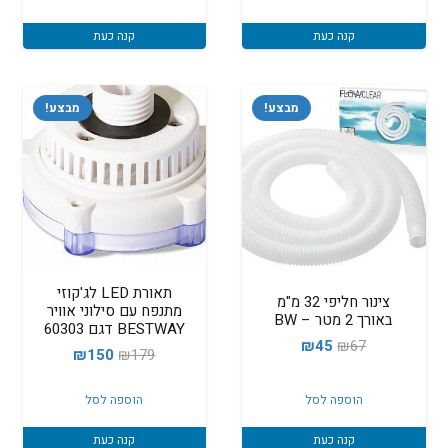
₪2,599.
₪2,700.
קנה כעת
קנה כעת
מבצע!
מבצע!
תאורת LED לג'קוזי
צינור חליפי 32 מ"מ
מתנפח עם סילוני אוויר
באורך 2 מטר – BW
BESTWAY דגם 60303
המחיר
המחיר
₪
45
₪
67
המחיר
המחיר
₪
150
₪
179
המקורי
הנוכחי
המקורי
הנוכחי
היה:
הוא:
הוספה לסל
הוספה לסל
היה:
הוא:
₪45.
₪67.
₪150.
₪179.
קנה כעת
קנה כעת