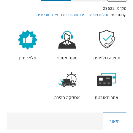
מאחז
מק"ט:
23522
יד
קטגוריות:
מפלים ואביזרי נירוסטה לבריכה
,
ציוד ואביזרים
מנירוסטה
150
ס"מ
תמיכה טלפונית
מענה אנושי
מלאי זמין
אתר מאובטח
אספקה מהירה
תיאור