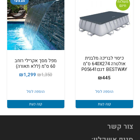
מבצע!
משלוח
חינם
כיסוי לבריכה מלבנית
מפל מסך אקרילי רוחב
אולטרה 640X274 ס"מ
60 ס"מ (ללא תאורה)
BESTWAY דגםP05641
המחיר
המחיר
₪
1,299
₪
1,350
₪
445
המקורי
הנוכחי
היה:
הוא:
הוספה לסל
הוספה לסל
₪1,299.
₪1,350.
קנה כעת
קנה כעת
צור קשר
סניף אשקלון: