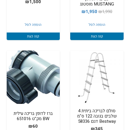
₪
1,500
MUSTANG מוסטנג
המחיר
המחיר
₪
1,950
₪
1,990
המקורי
הנוכחי
הוספה לסל
הוספה לסל
היה:
הוא:
₪1,950.
₪1,990.
קנה כעת
קנה כעת
סולם לבריכה ביתית 4
ברז לדופן בריכה עילית
שלבים בגובה 122 ס"מ
BW מק"ט 651016
Bestway דגם 58336
₪
60
₪
345