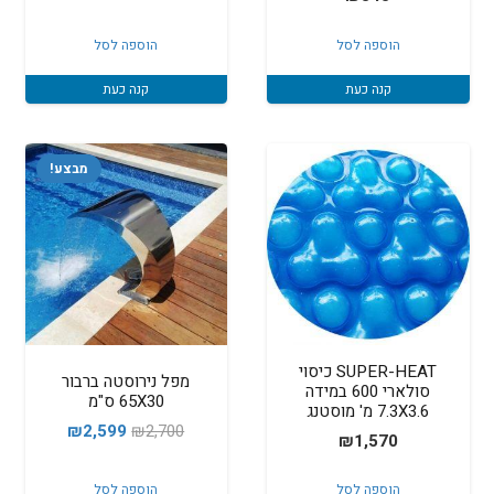
הוספה לסל
הוספה לסל
קנה כעת
קנה כעת
מבצע!
SUPER-HEAT כיסוי
מפל נירוסטה ברבור
סולארי 600 במידה
65X30 ס"מ
7.3X3.6 מ' מוסטנג
המחיר
המחיר
₪
2,599
₪
2,700
₪
1,570
המקורי
הנוכחי
היה:
הוא:
הוספה לסל
הוספה לסל