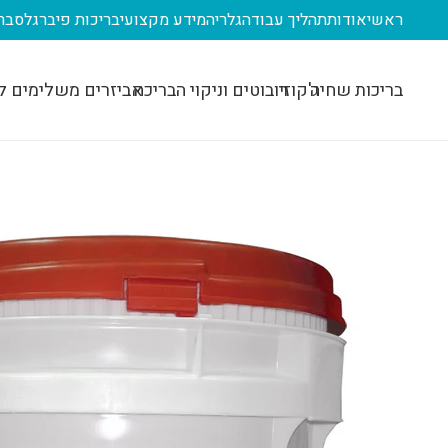
ראשי
אודות
תהליך עבודה
גלריה
מידע מקצועי
בריכות פיברגלס
בר
בריכות שחיה
ג'קוזי
רובוטים וניקוי הבריכה
אביזרים משלימים ל