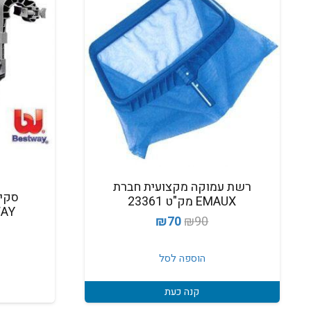
רשת עמוקה מקצועית חברת
סקימ
EMAUX מק"ט 23361
STWAY
המחיר
המחיר
₪
70
₪
90
המקורי
הנוכחי
היה:
הוא:
הוספה לסל
₪70.
₪90.
קנה כעת