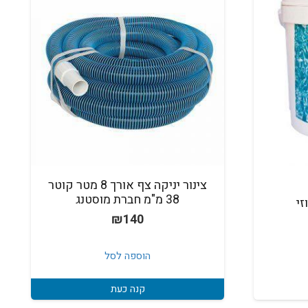
צינור יניקה צף אורך 8 מטר קוטר
38 מ"מ חברת מוסטנג
₪
140
הוספה לסל
קנה כעת