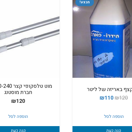
מבצע!
צף באריזה של ליטר
חברת מוסטנג
המחיר
המחיר
₪
110
₪
120
₪
120
המקורי
הנוכחי
היה:
הוא:
הוספה לסל
הוספה לסל
₪110.
₪120.
קנה כעת
קנה כעת