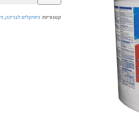
של
כלור
קטגוריות:
כימיקלים לבריכה
,
ני
שקדים
אמריקאי
-
10
ק"ג