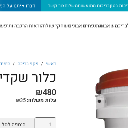
דברו איתנו על המ
יכות בטון
בריכות מתועשות
משלוח
צור קשר
בריכה
משאבות
מתנפחים
טאבונים
משחקי שולחן
הוראות הרכבה ותיפעו
ראשי
/
ניקוי בריכה
/
כימיק
כלור שקדים א
₪
480
עלות משלוח:
35
₪
כמות
הוספה לסל