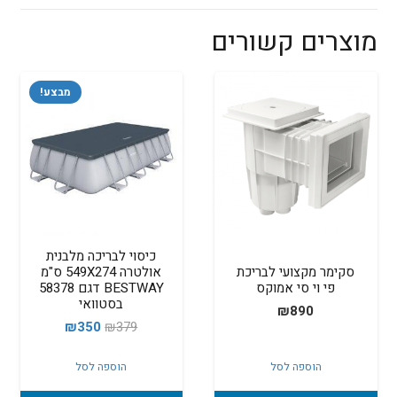
מוצרים קשורים
מבצע!
כיסוי לבריכה מלבנית
סקימר מקצועי לבריכת
אולטרה 549X274 ס"מ
פי וי סי אמוקס
BESTWAY דגם 58378
בסטוואי
₪
890
המחיר
המחיר
₪
350
₪
379
המקורי
הנוכחי
הוספה לסל
הוספה לסל
היה:
הוא:
₪350.
₪379.