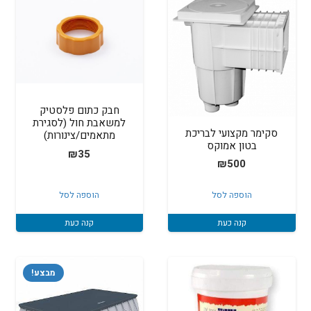
חבק כתום פלסטיק
למשאבת חול (לסגירת
סקימר מקצועי לבריכת
מתאמים/צינורות)
בטון אמוקס
₪
35
₪
500
הוספה לסל
הוספה לסל
קנה כעת
קנה כעת
מבצע!