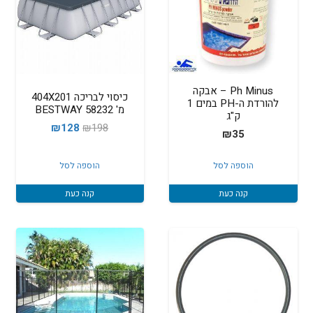
Ph Minus – אבקה
כיסוי לבריכה 404X201
להורדת ה-PH במים 1
מ' 58232 BESTWAY
ק"ג
המחיר
המחיר
₪
128
₪
198
₪
35
המקורי
הנוכחי
היה:
הוא:
הוספה לסל
הוספה לסל
₪128.
₪198.
קנה כעת
קנה כעת