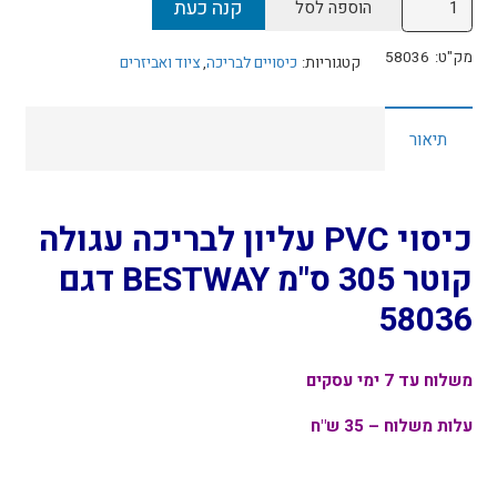
קנה כעת
הוספה לסל
של
כיסוי
מק"ט:
58036
קטגוריות:
כיסויים לבריכה
,
ציוד ואביזרים
PVC
עליון
תיאור
לבריכה
עגולה
קוטר
305
כיסוי PVC עליון לבריכה עגולה
ס"מ
קוטר 305 ס"מ BESTWAY דגם
BESTWAY
58036
דגם
58036
משלוח עד 7 ימי עסקים
עלות משלוח – 35 ש"ח