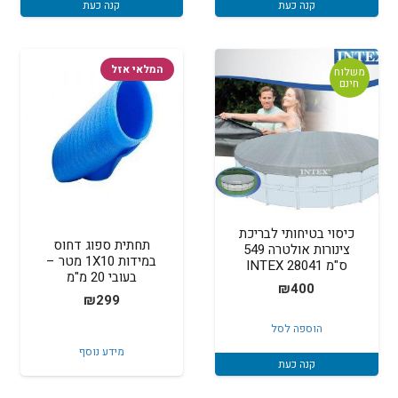
קנה כעת
קנה כעת
המלאי אזל
משלוח
חינם
כיסוי בטיחותי לבריכת
תחתית ספוג דחוס
צינורות אולטרה 549
במידות 1X10 מטר –
ס"מ 28041 INTEX
בעובי 20 מ"מ
₪
400
₪
299
הוספה לסל
מידע נוסף
קנה כעת