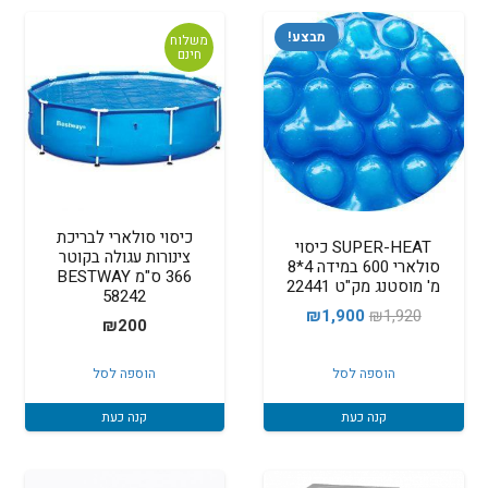
מבצע!
משלוח
חינם
כיסוי סולארי לבריכת
SUPER-HEAT כיסוי
צינורות עגולה בקוטר
סולארי 600 במידה 4*8
366 ס"מ BESTWAY
מ' מוסטנג מק"ט 22441
58242
המחיר
המחיר
₪
1,900
₪
1,920
₪
200
המקורי
הנוכחי
היה:
הוא:
הוספה לסל
הוספה לסל
₪1,900.
₪1,920.
קנה כעת
קנה כעת