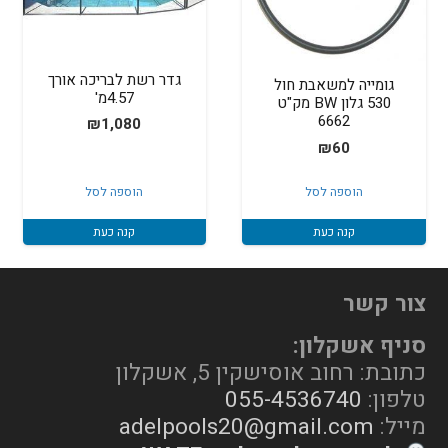
גדר רשת לבריכה אורך
גומייה למשאבת חול
4.57מ'
530 גלון BW מק"ט
6662
₪
1,080
₪
60
הוספה לסל
הוספה לסל
קנה כעת
קנה כעת
צור קשר
סניף אשקלון:
כתובת: רחוב אוסישקין 5, אשקלון
טלפון:
055-4536740
מייל:
adelpools20@gmail.com