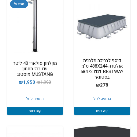
מבצע!
כיסוי לבריכה מלבנית
מקלחון סולארי 40 ליטר
אולטרה 488X244 ס"מ
עם ברז תחתון
BESTWAY דגם 58472
MUSTANG מוסטנג
בסטוואי
המחיר
המחיר
₪
1,950
₪
1,990
₪
278
המקורי
הנוכחי
היה:
הוא:
הוספה לסל
הוספה לסל
₪1,950.
₪1,990.
קנה כעת
קנה כעת