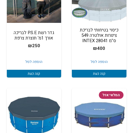
כיסוי בטיחותי לבריכת
גדר רשת P.S.E לבריכה
צינורות אולטרה 549
אורך 1מ' תוצרת צרפת
ס"מ 28041 INTEX
₪
250
₪
400
הוספה לסל
הוספה לסל
קנה כעת
קנה כעת
המלאי אזל