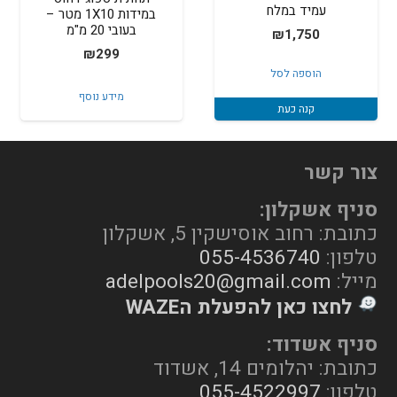
עמיד במלח
במידות 1X10 מטר –
בעובי 20 מ"מ
₪
1,750
₪
299
הוספה לסל
מידע נוסף
קנה כעת
צור קשר
סניף אשקלון:
כתובת: רחוב אוסישקין 5, אשקלון
טלפון:
055-4536740
מייל:
adelpools20@gmail.com
לחצו כאן להפעלת הWAZE
סניף אשדוד:
כתובת: יהלומים 14, אשדוד
טלפון:
055-4522997