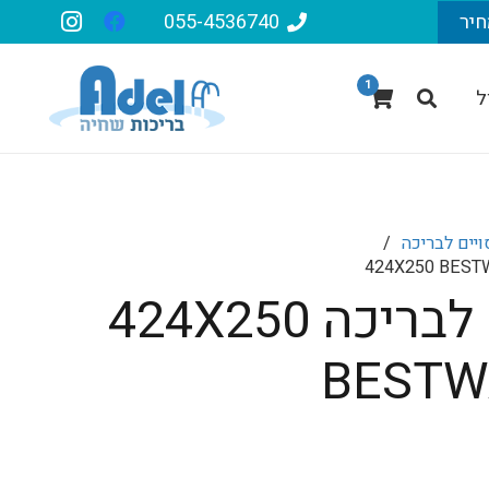
חיר
055-4536740
1
ל
ויים לבריכה
/
כיסוי עליון לבריכה 424X250
BESTW
יר
חי