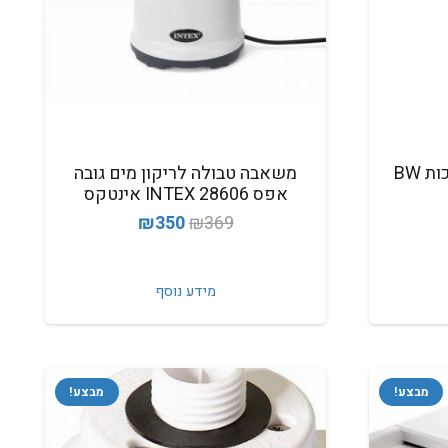
מכסה שסתום ניקוז לבריכות BW
משאבה טבולה לריקון מים גובה
אפס INTEX 28606 אינטקס
המחיר
המחיר
₪
350
₪
369
המקורי
הנוכחי
היה:
הוא:
מידע נוסף
₪350.
₪369.
מבצע!
מבצע!