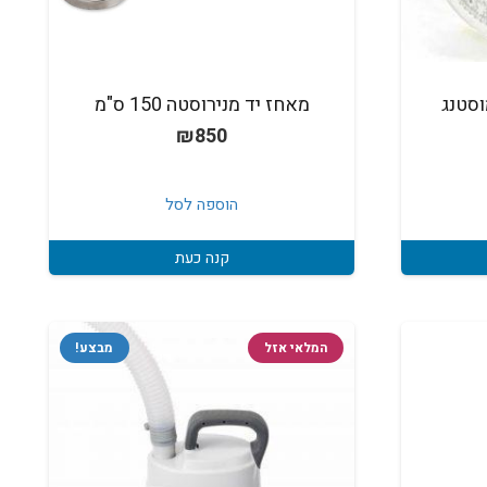
מאחז יד מנירוסטה 150 ס"מ
₪
850
הוספה לסל
קנה כעת
המלאי אזל
מבצע!