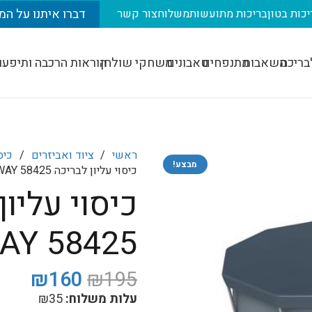
דברו איתנו על המ
יכות בטון
בריכות מתועשות
משלוח
צור קשר
בריכה
משאבות
מתנפחים
טאבונים
משחקי שולחן
הוראות הרכבה ותיפעו
ראשי
/
ציוד ואביזרים
/
כיס
מבצע!
כיסוי עליון לבריכה 424X250 BESTWAY 58425
AY 58425
המחיר
המח
₪
160
₪
195
המקורי
הנוכ
עלות משלוח:
35
₪