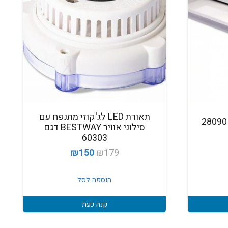
תאורת LED לג'קוזי מתנפח עם
מפל LED צבעוני לבריכה 28090
סילוני אוויר BESTWAY דגם
60303
חיר
המחיר
המחיר
₪
150
₪
179
וכחי
המקורי
הנוכחי
א:
היה:
הוא:
הוספה לסל
₪39
₪150.
₪179.
קנה כעת