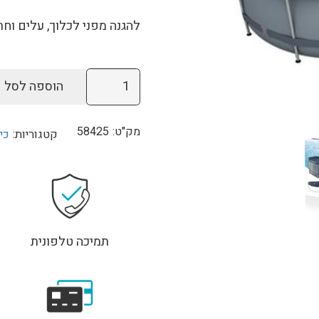
היה:
הוא:
160.
₪195.
להגנה מפני לכלוך, עלים וחר
כמות
הוספה לסל
של
כיסוי
מק"ט:
58425
קטגוריות:
כי
עליון
לבריכה
424X250
BESTWAY
58425
תמיכה טלפונית