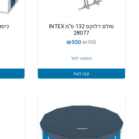
סולם דלוקס 132 ס"מ INTEX
28077
המחיר
המחיר
₪
550
₪
700
המקורי
הנוכחי
היה:
הוא:
הוספה לסל
₪550.
₪700.
קנה כעת