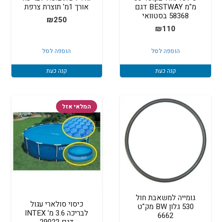
מ"מ BESTWAY דגם
אורך 1מ' תוצרת צרפת
58368 בסטוואי
₪
250
₪
110
הוספה לסל
הוספה לסל
קנה כעת
קנה כעת
המלאי אזל
גומייה למשאבת חול
כיסוי סולארי עגול
530 גלון BW מק"ט
לבריכה 3.6 מ' INTEX
6662