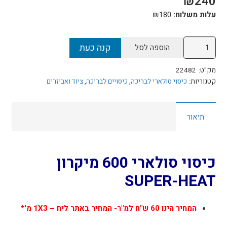
₪
240
עלות משלוח:
180
₪
כמות
קנה כעת
הוספה לסל
של
SUPER-
מק"ט:
22482
HEAT
קטגוריות:
כיסוי סולארי לבריכה
,
כיסויים לבריכה
,
ציוד ואביזרים
כיסוי
סולארי
תיאור
600
מיקרון
רוחב
כיסוי סולארי 600 מיקרון
4
מ'
SUPER-HEAT
מוסטנג
המחיר הינו 60 ש"ח למ"ר- המחיר באתר ליח – 1X3 מ'*