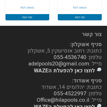
היה:
הוא:
הוספה לסל
הוספה לסל
₪128.
₪198.
קנה כעת
קנה כעת
צור קשר
סניף אשקלון:
כתובת: רחוב אוסישקין 5, אשקלון
טלפון:
055-4536740
מייל:
adelpools20@gmail.com
לחצו כאן להפעלת הWAZE
סניף אשדוד:
כתובת: יהלומים 14, אשדוד
טלפון:
055-4522997
מייל:
Office@hilapools.co.il
לחצו כאן להפעלת הWAZE