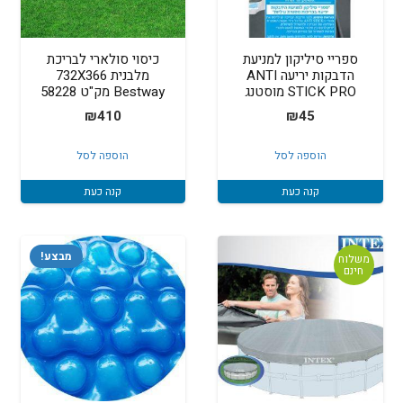
ספריי סיליקון למניעת
כיסוי סולארי לבריכת
הדבקות יריעה ANTI
מלבנית 732X366
STICK PRO מוסטנג
Bestway מק"ט 58228
₪
410
₪
45
הוספה לסל
הוספה לסל
קנה כעת
קנה כעת
מבצע!
משלוח
חינם