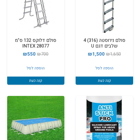
סולם נירוסטה (316) 4
סולם דלוקס 132 ס"מ
שלבים דגם U
INTEX 28077
המחיר
המחיר
המחיר
המחיר
₪
550
₪
700
₪
1,500
₪
1,650
המקורי
הנוכחי
המקורי
הנוכחי
הוספה לסל
הוספה לסל
היה:
הוא:
היה:
הוא:
₪550.
₪700.
₪1,500.
₪1,650.
קנה כעת
קנה כעת