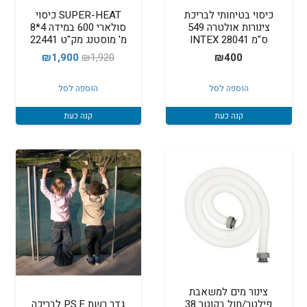
כיסוי בטיחותי לבריכת
SUPER-HEAT כיסוי
צינורות אולטרה 549
סולארי 600 במידה 4*8
ס"מ 28041 INTEX
מ' מוסטנג מק"ט 22441
המחיר
המחיר
₪
1,900
₪
1,920
₪
400
המקורי
הנוכחי
הוספה לסל
הוספה לסל
היה:
הוא:
₪1,900.
₪1,920.
קנה כעת
קנה כעת
צינור מים למשאבת
פילטר/חול בקוטר 38
גדר רשת P.S.E לבריכה