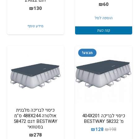
דגם 29022
₪
60
₪
130
הוספה לסל
מידע נוסף
קנה כעת
מבצע!
כיסוי לבריכה מלבנית
כיסוי לבריכה 404X201
אולטרה 488X244 ס"מ
מ' 58232 BESTWAY
BESTWAY דגם 58472
בסטוואי
המחיר
המחיר
₪
128
₪
198
₪
278
המקורי
הנוכחי