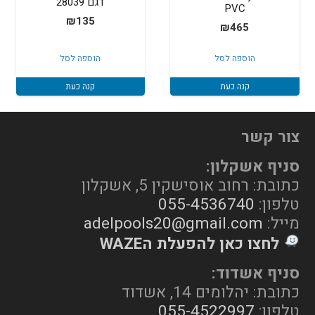
דגם 28039
PVC
₪
135
₪
465
הוספה לסל
הוספה לסל
קנה כעת
קנה כעת
צור קשר
סניף אשקלון:
כתובת: רחוב אוסישקין 5, אשקלון
טלפון:
055-4536740
מייל:
adelpools20@gmail.com
לחצו כאן להפעלת הWAZE
סניף אשדוד:
כתובת: יהלומים 14, אשדוד
טלפון:
055-4522997