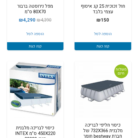
חול זכוכית 25 קג איסוף
מפל נירוסטה ברבור
עצמי בלבד
80X70 ס"מ
המחיר
המחיר
₪
4,290
₪
4,390
₪
150
המקורי
הנוכחי
הוספה לסל
הוספה לסל
היה:
הוא:
₪4,290.
₪4,390.
קנה כעת
קנה כעת
משלוח
חינם
כיסוי חליפי לבריכה
כיסוי לבריכה מלבנית
מלבנית 732X366 של
450X220 ס"מ INTEX
חברת bestway חומר