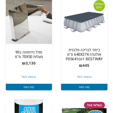
משלוח
חינם
כיסוי לבריכה מלבנית
מפל נירוסטה ב90
אולטרה 640X274 ס"מ
מעלות 70X50 ס"מ
BESTWAY דגםP05641
₪
3,130
₪
445
הוספה לסל
הוספה לסל
קנה כעת
קנה כעת
המלאי אזל