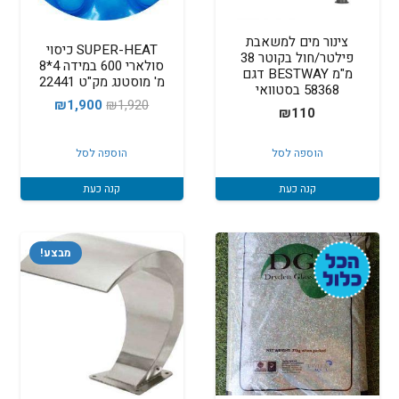
צינור מים למשאבת
SUPER-HEAT כיסוי
פילטר/חול בקוטר 38
סולארי 600 במידה 4*8
מ"מ BESTWAY דגם
מ' מוסטנג מק"ט 22441
58368 בסטוואי
המחיר
המחיר
₪
1,900
₪
1,920
₪
110
המקורי
הנוכחי
היה:
הוא:
הוספה לסל
הוספה לסל
₪1,900.
₪1,920.
קנה כעת
קנה כעת
מבצע!