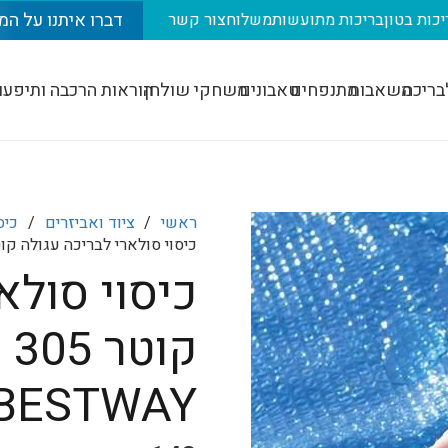
דברו איתנו על המ
יכות בטון
בריכות מתועשות
משלוח
צור קשר
בריכה
משאבות
מתנפחים
טאבונים
משחקי שולחן
הוראות הרכבה ותיפעו
ראשי
/
ציוד ואביזרים
/
כיס
כיסוי סולארי לבריכה עגולה קוטר 305 ס"מ -58241 AY
כיסוי סולא
BESTWAY