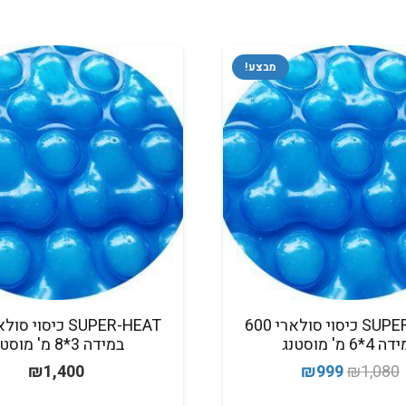
מבצע!
SUPER-HEAT כיסוי סולארי 600
4*6 מ' מוסטנג
במידה 3*8 מ' מוסטנג
המחיר
המחיר
₪
1,400
₪
999
₪
1,080
המקורי
הנוכחי