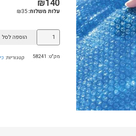
₪
140
עלות משלוח:
35
₪
כמות
הוספה לסל
של
כיסוי
מק"ט:
58241
קטגוריות:
כי
סולארי
לבריכה
עגולה
קוטר
305
ס"מ
-58241
BESTWAY