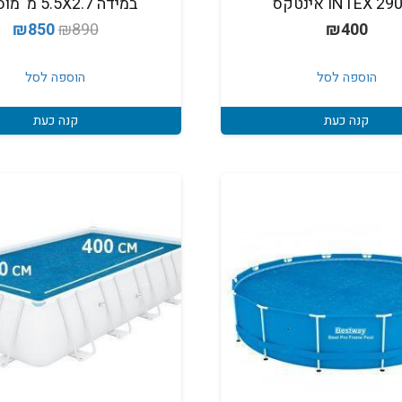
INTEX 2 אינטקס
במידה 5.5X2.7 מ' מוסטנג
המחיר
המ
₪
850
₪
890
₪
400
המקורי
הנ
היה:
הו
הוספה לסל
הוספה לסל
0.
₪890.
קנה כעת
קנה כעת