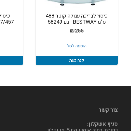
כיסוי לבריכה עגולה קוטר 488
כיסוי
ס"מ BESTWAY דגם 58249
427/457 ס"מ דגם 2
₪
255
הוספה לסל
קנה כעת
צור קשר
סניף אשקלון:
כתובת: רחוב אוסישקין 5, אשקלון