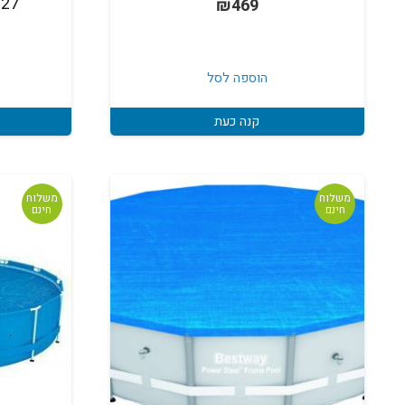
9027
₪
469
הוספה לסל
קנה כעת
משלוח
משלוח
חינם
חינם