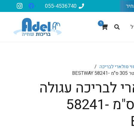
חיר
055-4536740
1
ל
וי סולארי לבריכה
/
BESTW
רי לבריכה עגולה
קוטר 305 ס"מ -58241