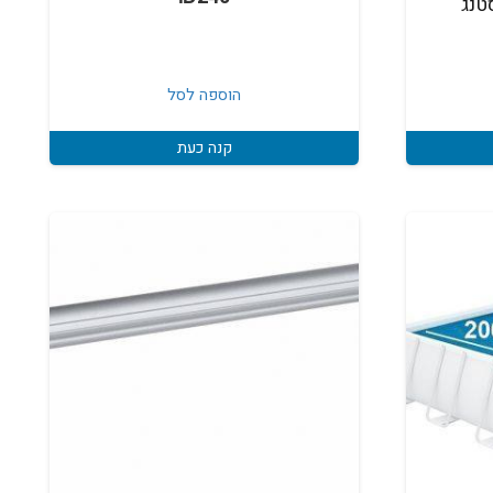
חיר
וכחי
א:
הוספה לסל
₪85
קנה כעת