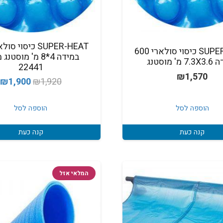
SUPER-HEAT כיסוי סולארי 600
במידה 4*8 מ' מוסט
מ' מוסטנג
22441
₪
1,570
המחיר
ה
₪
1,900
₪
1,920
המקורי
ה
היה:
ה
הוספה לסל
הוספה לסל
.
₪1,920.
קנה כעת
קנה כעת
המלאי אזל