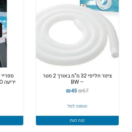
צינור חליפי 32 מ"מ באורך 2 מטר
ספריי 
– BW
יריעה ANTI STICK PRO מוסטנג
המחיר
המחיר
₪
45
₪
67
המקורי
הנוכחי
היה:
הוא:
הוספה לסל
₪45.
₪67.
קנה כעת