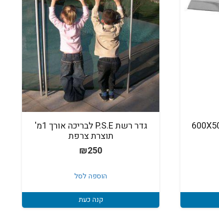
וסטה ויקטוריה 600X500
גדר רשת P.S.E לבריכה אורך 1מ'
תוצרת צרפת
מחיר
₪
250
נוכחי
וא:
הוספה לסל
₪2,590
קנה כעת