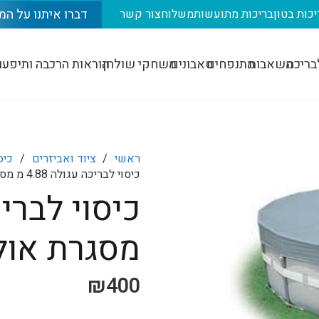
דברו איתנו על המ
יכות בטון
בריכות מתועשות
משלוח
צור קשר
בריכה
משאבות
מתנפחים
טאבונים
משחקי שולחן
הוראות הרכבה ותיפעו
ראשי
/
ציוד ואביזרים
/
כיס
כיסוי לבריכה עגולה 4.88 מ מסגרת אולטרה Intex 28040
מסגרת אולטרה 040
₪
400