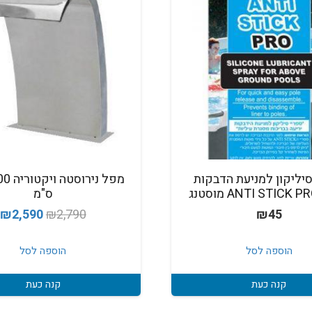
סיליקון למניעת הדבקות
מפל ניר
ס"מ
המחיר
ה
₪
2,590
₪
2,790
₪
45
המקורי
ה
היה:
ה
הוספה לסל
הוספה לסל
.
₪2,790.
קנה כעת
קנה כעת