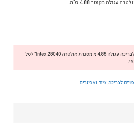
 עגולה בקוטר 4.88 ס"מ.
לא ניתן להוסיף את "כיסוי לבריכה עגולה 4.88 מ מסגרת אולטרה Intex 28040" לסל
י.
סויים לבריכה
,
ציוד ואביזרים