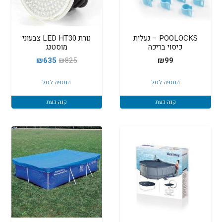
POOLOCKS – נעלית
נורת LED HT30 צבעוני
כיסוי בריכה
מוסטנג
המחיר
המחיר
₪
635
₪
825
₪
99
המקורי
הנוכחי
הוספה לסל
הוספה לסל
היה:
הוא:
₪635.
₪825.
קנה כעת
קנה כעת