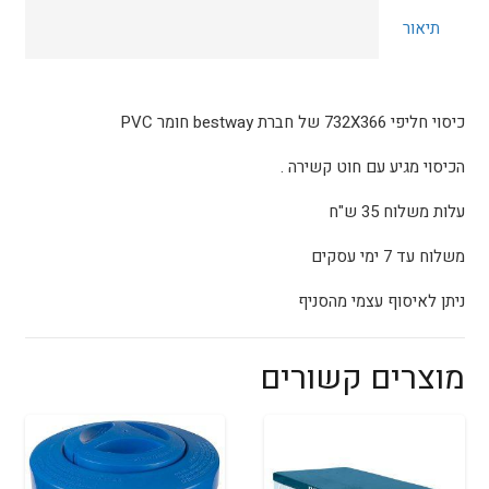
לבריכה
תיאור
מלבנית
732X366
של
חברת
כיסוי חליפי 732X366 של חברת bestway חומר PVC
bestway
הכיסוי מגיע עם חוט קשירה .
חומר
PVC
עלות משלוח 35 ש"ח
משלוח עד 7 ימי עסקים
ניתן לאיסוף עצמי מהסניף
מוצרים קשורים