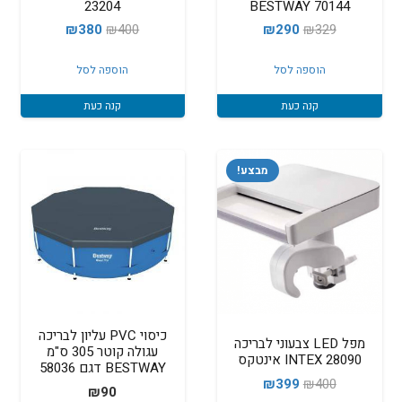
23204
BESTWAY 70144
המחיר
המחיר
המחיר
המחיר
₪
380
₪
400
₪
290
₪
329
המקורי
הנוכחי
המקורי
הנוכחי
הוספה לסל
הוספה לסל
היה:
הוא:
היה:
הוא:
₪380.
₪400.
₪290.
₪329.
קנה כעת
קנה כעת
מבצע!
כיסוי PVC עליון לבריכה
מפל LED צבעוני לבריכה
עגולה קוטר 305 ס"מ
28090 INTEX אינטקס
BESTWAY דגם 58036
המחיר
המחיר
₪
399
₪
400
₪
90