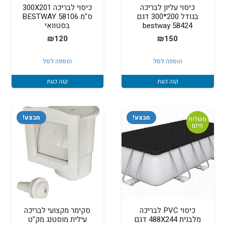
כיסוי עליון לבריכה
כיסוי לבריכה 300X201
בגודל 200*300 דגם
ס"מ BESTWAY 58106
58424 bestway
בסטוואי
₪
120
₪
150
הוספה לסל
הוספה לסל
קנה כעת
קנה כעת
מבצע!
מבצע!
משלוח
חינם
כיסוי PVC לבריכה
סקימר מקצועי לבריכה
מלבנית 488X244 דגם
עילית מוסטנג מק"ט