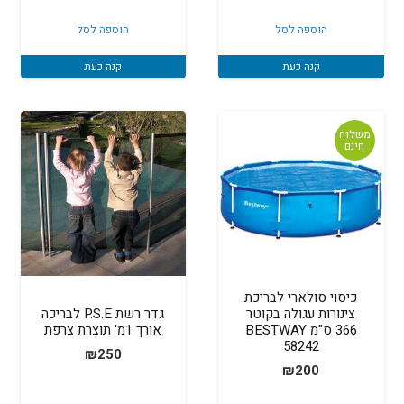
המקורי
הנוכחי
היה:
הוא:
הוספה לסל
הוספה לסל
₪399.
₪400.
קנה כעת
קנה כעת
משלוח
חינם
כיסוי סולארי לבריכת
צינורות עגולה בקוטר
גדר רשת P.S.E לבריכה
366 ס"מ BESTWAY
אורך 1מ' תוצרת צרפת
58242
₪
250
₪
200