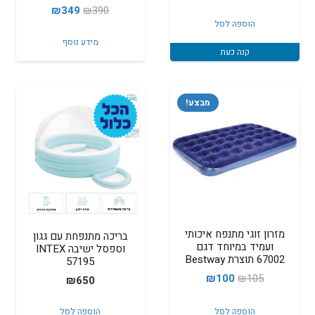
המחיר
המחיר
₪
349
₪
390
הוספה לסל
המקורי
הנוכחי
מידע נוסף
היה:
הוא:
קנה כעת
₪349.
₪390.
מבצע!
מזרון זוגי מתנפח איכותי
בריכה מתנפחת עם גגון
ועמיד במיוחד דגם
וספסל ישיבה INTEX
67002 תוצרת Bestway
57195
המחיר
המחיר
₪
100
₪
105
₪
650
המקורי
הנוכחי
הוספה לסל
הוספה לסל
היה:
הוא: