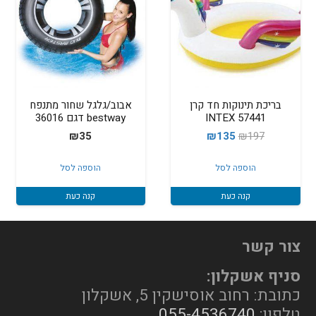
בריכת תינוקות חד קרן
אבוב/גלגל שחור מתנפח
INTEX 57441
bestway דגם 36016
המחיר
המחיר
₪
35
₪
135
₪
197
המקורי
הנוכחי
הוספה לסל
הוספה לסל
היה:
הוא:
₪135.
₪197.
קנה כעת
קנה כעת
צור קשר
סניף אשקלון:
כתובת: רחוב אוסישקין 5, אשקלון
טלפון:
055-4536740