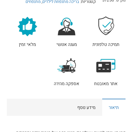
מק"ט:
57250
קטגוריות:
בריכה מתנפחת לילדים
,
מתנפחים
צבעוני
מתנפח
INTEX
57250
תמיכה טלפונית
מענה אנושי
מלאי זמין
אתר מאובטח
אספקה מהירה
תיאור
מידע נוסף