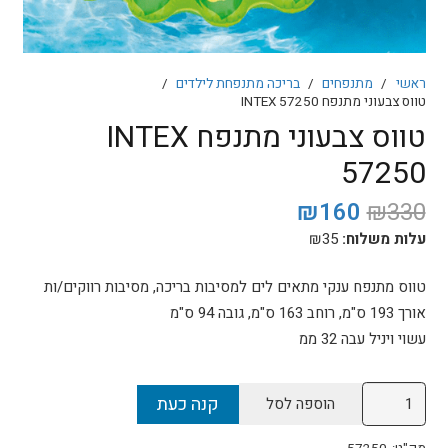
ראשי
/
מתנפחים
/
בריכה מתנפחת לילדים
/
טווס צבעוני מתנפח INTEX 57250
טווס צבעוני מתנפח INTEX
57250
המחיר
המחיר
₪
160
₪
330
המקורי
הנוכחי
עלות משלוח:
35
₪
היה:
הוא:
₪160.
₪330.
טווס מתנפח ענקי מתאים לים למסיבות בריכה, מסיבות רווקים/ות
אורך 193 ס"מ, רוחב 163 ס"מ, גובה 94 ס"מ
עשוי ויניל עבה 32 ממ
כמות
קנה כעת
הוספה לסל
של
טווס