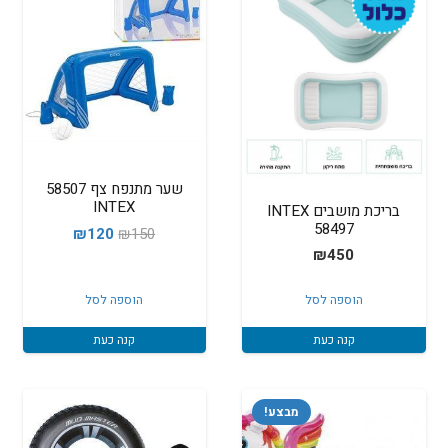
שער מתנפח צף 58507
INTEX
בריכת מושבים INTEX
58497
המחיר
המחיר
₪
120
₪
150
₪
450
המקורי
הנוכחי
היה:
הוא:
הוספה לסל
הוספה לסל
₪120.
₪150.
קנה כעת
קנה כעת
מבצע!