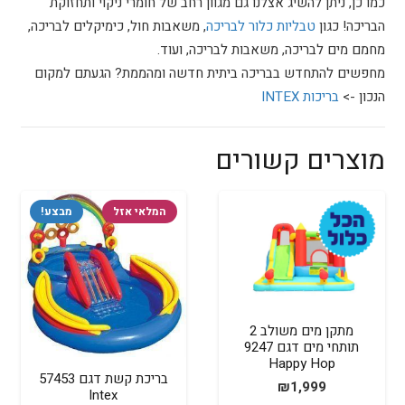
כמו כן, ניתן להשיג אצלנו גם מגוון רחב של חומרי ניקוי ותחזוקת
הבריכה! כגון
טבליות כלור לבריכה
, משאבות חול, כימיקלים לבריכה,
מחמם מים לבריכה, משאבות לבריכה, ועוד.
מחפשים להתחדש בבריכה ביתית חדשה ומהממת? הגעתם למקום
הנכון ->
בריכות INTEX
מוצרים קשורים
המלאי אזל
מבצע!
מתקן מים משולב 2
תותחי מים דגם 9247
Happy Hop
בריכת קשת דגם 57453
₪
1,999
Intex