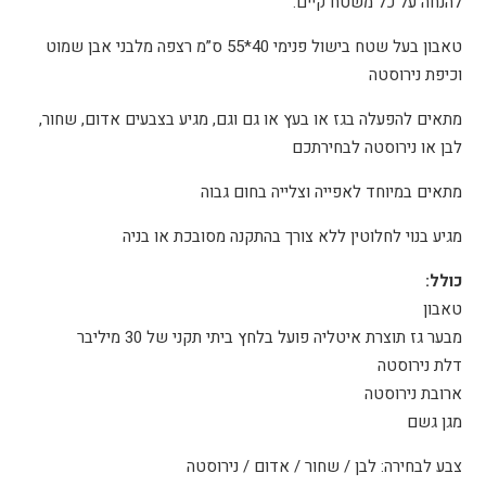
להנחה על כל משטח קיים.
טאבון בעל שטח בישול פנימי 40*55 ס”מ רצפה מלבני אבן שמוט
וכיפת נירוסטה
מתאים להפעלה בגז או בעץ או גם וגם, מגיע בצבעים אדום, שחור,
לבן או נירוסטה לבחירתכם
מתאים במיוחד לאפייה וצלייה בחום גבוה
מגיע בנוי לחלוטין ללא צורך בהתקנה מסובכת או בניה
כולל:
טאבון
מבער גז תוצרת איטליה פועל בלחץ ביתי תקני של 30 מיליבר
דלת נירוסטה
ארובת נירוסטה
מגן גשם
צבע לבחירה: לבן / שחור / אדום / נירוסטה