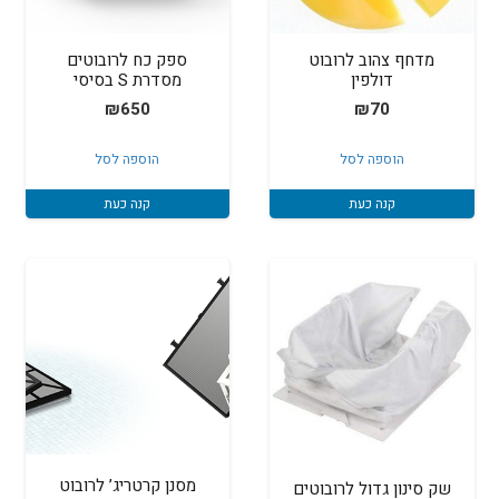
מדחף צהוב לרובוט
ספק כח לרובוטים
דולפין
מסדרת S בסיסי
₪
650
₪
70
הוספה לסל
הוספה לסל
קנה כעת
קנה כעת
מסנן קרטריג’ לרובוט
שק סינון גדול לרובוטים