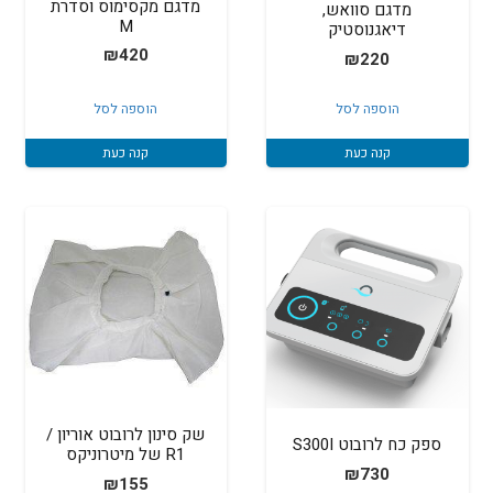
מדגם מקסימוס וסדרת
מדגם סוואש,
M
דיאגנוסטיק
₪
420
₪
220
הוספה לסל
הוספה לסל
קנה כעת
קנה כעת
שק סינון לרובוט אוריון /
ספק כח לרובוט S300I
R1 של מיטרוניקס
₪
730
₪
155