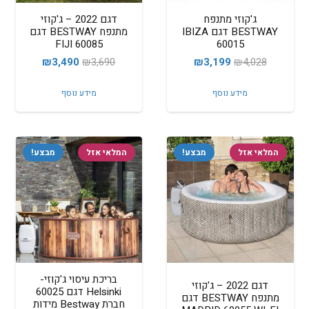
ג'קוזי מתנפח
דגם 2022 – ג'קוזי
BESTWAY דגם IBIZA
מתנפח BESTWAY דגם
FIJI 60085
60015
המחיר
המחיר
המחיר
המחיר
₪
3,490
₪
3,690
₪
3,199
₪
4,028
המקורי
הנוכחי
המקורי
הנוכחי
מידע נוסף
מידע נוסף
היה:
הוא:
היה:
הוא:
₪3,490.
₪3,690.
₪3,199.
₪4,028.
המלאי אזל
מבצע!
המלאי אזל
מבצע!
בריכת עיסוי ג'קוזי-
דגם 2022 – ג'קוזי
Helsinki דגם 60025
מתנפח BESTWAY דגם
חברת Bestway מידות