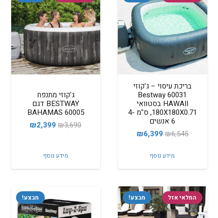
בריכת עיסוי – ג'קוזי
60031 Bestway
ג'קוזי מתנפח
HAWAII בסטוואי
BESTWAY דגם
180X180X0.71, ס"מ 4-
BAHAMAS 60005
6 אנשים
המחיר
המחיר
₪
2,399
₪
3,690
המחיר
המחיר
₪
6,399
₪
6,545
המקורי
הנוכחי
המקורי
הנוכחי
היה:
הוא:
מידע נוסף
מידע נוסף
היה:
הוא:
₪2,399.
₪3,690.
₪6,399.
₪6,545.
המלאי אזל
מבצע!
מבצע!