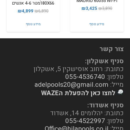
MADRID 60055 WI-FI
180X66מטר 4-6 אנשים
המחיר
המחיר
₪
3,425
₪
3,890
המחיר
המחיר
₪
4,899
₪
6,890
המקורי
הנוכחי
המקורי
הנוכחי
היה:
הוא:
מידע נוסף
מידע נוסף
היה:
הוא:
₪3,425.
₪3,890.
₪4,899.
₪6,890.
צור קשר
סניף אשקלון:
כתובת: רחוב אוסישקין 5, אשקלון
טלפון:
055-4536740
מייל:
adelpools20@gmail.com
לחצו כאן להפעלת הWAZE
סניף אשדוד:
כתובת: יהלומים 14, אשדוד
טלפון:
055-4522997
מייל:
Office@hilapools.co.il