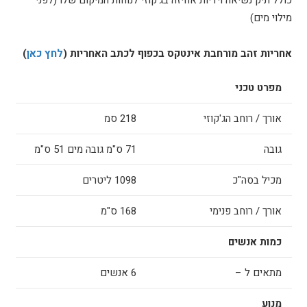
כולל תיק נשיאה וידיות אחיזה בג'קוזי לנוחות המיקום שלו (לפני
מילוי מים)
אחריות זהב מורחבת אינטקס בכפוף לכתב האחריות (
לחץ כאן
)
מפרט טכני
אורך / רוחב הג'קוזי
218 סמ
גובה
71 ס"מ גובה מים 51 ס"מ
מכיל בסה"כ
1098 ליטרים
אורך / רוחב פנימי
168 ס"מ
כמות אנשים
מתאים ל –
6 אנשים
מנוע