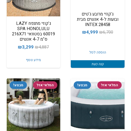
ג'קוזי מרובע ג'טים
ובועות ל-4 אנשים מבית
ג'קוזי מתנפח LAZY
INTEX 28458
SPA HONOLULU
המחיר
המחיר
₪
4,999
₪
6,700
60019 בסטוואי 216X71
ס"מ 4-7 אנשים
המקורי
הנוכחי
המחיר
המחיר
₪
3,299
₪
4,887
היה:
הוא:
הוספה לסל
המקורי
הנוכחי
₪4,999.
₪6,700.
מידע נוסף
היה:
הוא:
קנה כעת
₪3,299.
₪4,887.
המלאי אזל
מבצע!
המלאי אזל
מבצע!