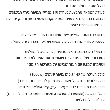
כולל מערכת מלח מובנית
פעולת המסאג' מתבצעת בעזרת 140 מזריקי הבועות בעלי הביצועים
הגבוהים המקיפים את פנים הספא מקנים עיסוי מרענן ומפנק יחד עם
6 ג'טים עוצמתיים לעיסוי.
חדש בINTEX – אפליקציית "INTEX LINK" – אפליקציה
לסמארטפון – בחירת וקביעת תכניות ושליטה: הגדרת זמני פעולה.
חדש** מערכת בקרה אלקטרונית קלה לתפעול ונשלפת
מערכת טיפול במים קשים שהופכת את המים לעדינים יותר
ונעימים למגע עם העור ומגינה על מערכות הג'קוזי
כולל מערכת של 140 ג'טים בועות פנימים (1000W)
כולל כלורינטור מלח לטיהור המים (ניתן לרכוש ברום בנפרד)
כולל מערכת חימום לג'קוזי (2,200W), קצב העלאה של 1.0-2.0
מעלות בשעה (מושפע מטמפרטורה חיצונית וטמפרטורת מילוי המים)
עד 40 מעלות צלזיוס.