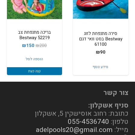
בריכה מתנפחת צב
סירה מתנפחת לזוג
52219 Bestway
Bestway בסט וואי דגם
61100
המחיר
המחיר
₪
150
₪
200
₪
90
המקורי
הנוכחי
הוספה לסל
היה:
הוא:
מידע נוסף
₪150.
₪200.
קנה כעת
צור קשר
סניף אשקלון:
כתובת: רחוב אוסישקין 5, אשקלון
טלפון:
055-4536740
מייל:
adelpools20@gmail.com