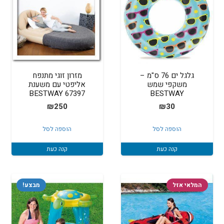
גלגל ים 76 ס"מ –
מזרון זוגי מתנפח
משקפי שמש
אליפטי עם משענת
67397 BESTWAY
BESTWAY
₪
250
₪
30
הוספה לסל
הוספה לסל
קנה כעת
קנה כעת
המלאי אזל
מבצע!