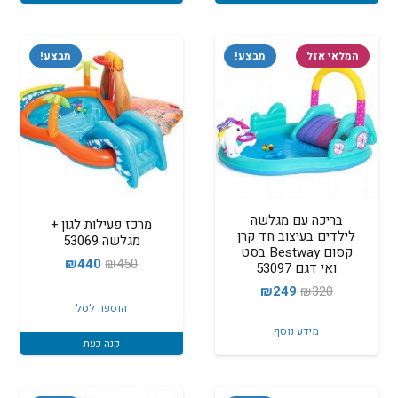
המלאי אזל
מבצע!
מבצע!
בריכה עם מגלשה
מרכז פעילות לגון +
לילדים בעיצוב חד קרן
מגלשה 53069
קסום Bestway בסט
המחיר
המחיר
₪
440
₪
450
ואי דגם 53097
המקורי
הנוכחי
המחיר
המחיר
₪
249
₪
320
היה:
הוא:
הוספה לסל
המקורי
הנוכחי
₪440.
₪450.
מידע נוסף
היה:
הוא:
קנה כעת
₪249.
₪320.