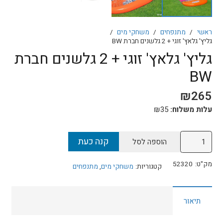
ראשי
/
מתנפחים
/
משחקי מים
/
גליץ' גלאץ' זוגי + 2 גלשנים חברת BW
גליץ' גלאץ' זוגי + 2 גלשנים חברת
BW
₪
265
עלות משלוח:
35
₪
כמות
קנה כעת
הוספה לסל
של
גליץ'
מק"ט:
52320
קטגוריות:
משחקי מים
,
מתנפחים
גלאץ'
זוגי
תיאור
+
2