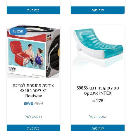
קנה כעת
קנה כעת
מבצע!
צידנית מתנפחת לבריכה
ספה שקופה דגם 58856
31 ליטר 43184
INTEX אינטקס
Bestway
₪
175
המחיר
המחיר
₪
90
₪
99
המקורי
הנוכחי
הוספה לסל
הוספה לסל
היה:
הוא:
₪90.
₪99.
קנה כעת
קנה כעת