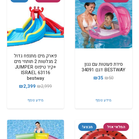
פארק מים מתנפח גדול
2 מגלשות 2 תותחי מים
סירת פעוטות עם גגון
+קיר טיפוס JUMPER
BESTWAY דגם 34091
ISRAEL 63116
המחיר
המחיר
₪
35
₪
50
bestway
המקורי
הנוכחי
המחיר
המחיר
₪
2,399
₪
2,999
היה:
הוא:
המקורי
הנוכחי
מידע נוסף
מידע נוסף
₪35.
₪50.
היה:
הוא:
₪2,399.
₪2,999.
המלאי אזל
מבצע!