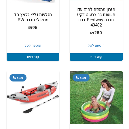
מזרון מתנפח למים עם
משענת גב צבע טורקיז
מגלשת גליץ גלאץ חד
חברת Bestway דגם
מסלולי חברת BW
43402
₪
95
₪
280
הוספה לסל
הוספה לסל
קנה כעת
קנה כעת
מבצע!
מבצע!