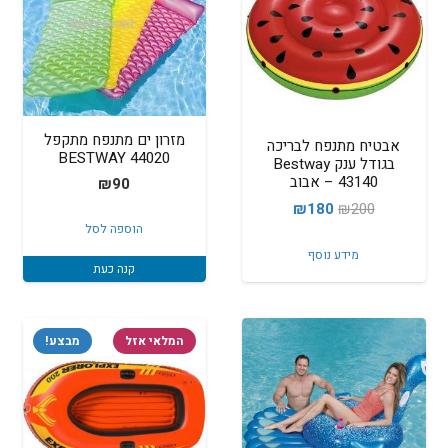
מזרון ים מתנפח מתקפל
אבטיח מתנפח לבריכה
BESTWAY 44020
בגודל ענק Bestway
43140 – אבוב
₪
90
המחיר
המחיר
₪
180
₪
200
הוספה לסל
המקורי
הנוכחי
מידע נוסף
היה:
הוא:
קנה כעת
₪180.
₪200.
המלאי אזל
מבצע!