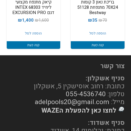
‏בריכת נאון 3 קומות
קיאק מתנפח מקצועי
70X24 מתנפחת 51128
ליחיד INTEX 68303
Bestway
דגם EXCURSION PRO
המחיר
המחיר
המחיר
המחיר
₪
1,400
₪
1,600
₪
35
₪
70
המקורי
הנוכחי
המקורי
הנוכחי
הוספה לסל
הוספה לסל
היה:
הוא:
היה:
הוא:
₪1,400.
₪1,600.
₪35.
₪70.
קנה כעת
קנה כעת
צור קשר
סניף אשקלון:
כתובת: רחוב אוסישקין 5, אשקלון
טלפון:
055-4536740
מייל:
adelpools20@gmail.com
לחצו כאן להפעלת הWAZE
סניף אשדוד:
כתובת: יהלומים 14, אשדוד