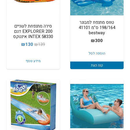
טווס מתנפח למבוגר
סירה מתנפחת לשניים
198/164 ס"מ 41101
200 EXPLORER דגם
bestway
58330 INTEX אינטקס
₪
300
המחיר
המחיר
₪
130
₪
139
המקורי
הנוכחי
הוספה לסל
היה:
הוא:
מידע נוסף
קנה כעת
₪130.
₪139.