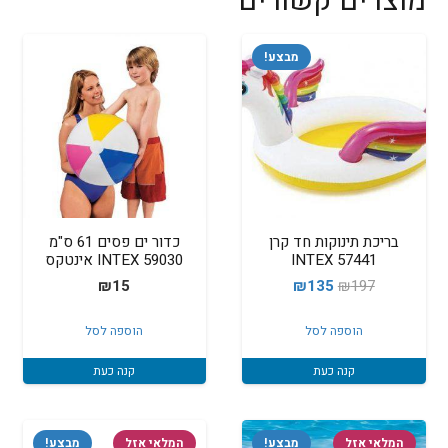
מוצרים קשורים
מבצע!
בריכת תינוקות חד קרן
כדור ים פסים 61 ס"מ
INTEX 57441
59030 INTEX אינטקס
המחיר
המחיר
₪
15
₪
135
₪
197
המקורי
הנוכחי
הוספה לסל
הוספה לסל
היה:
הוא:
₪135.
₪197.
קנה כעת
קנה כעת
המלאי אזל
מבצע!
המלאי אזל
מבצע!