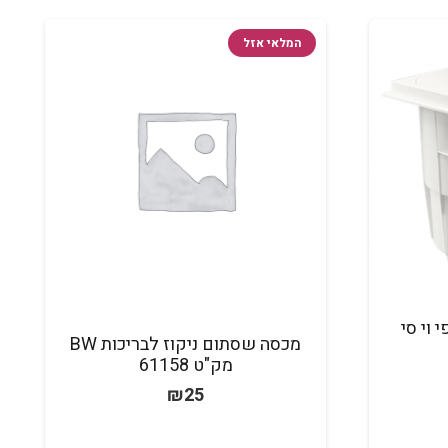
המלאי אזל
 וי סי
מכסה שסתום ניקוז לבריכות BW
מק"ט 61158
₪
25