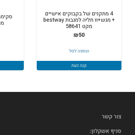
4 מתקנים של בקבוקים אישיים
סקימר
+ מגש+וו תליה למגבות bestway
מוס
מקט 58641
₪
50
הוספה לסל
קנה כעת
צור קשר
סניף אשקלון: