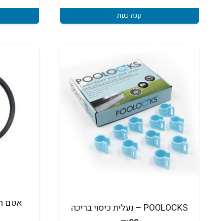
קנה כעת
אטם חי
POOLOCKS – נעלית כיסוי בריכה