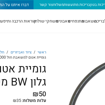
דברו איתנו על המ
יכות בטון
בריכות מתועשות
משלוח
צור קשר
בריכה
משאבות
מתנפחים
טאבונים
משחקי שולחן
הוראות הרכבה ותיפעו
ראשי
/
ציוד ואביזרים
/
חלק
גומיית אטם למשאבת חול 1000 גלון BW מק"ט 6623
גלון BW מק"ט 6623
₪
50
עלות משלוח:
35
₪