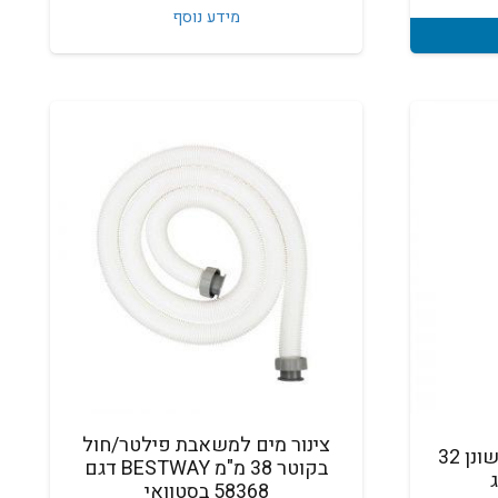
מידע נוסף
צינור מים למשאבת פילטר/חול
מעבר שן הברגה לצינור משונן 32
בקוטר 38 מ"מ BESTWAY דגם
58368 בסטוואי