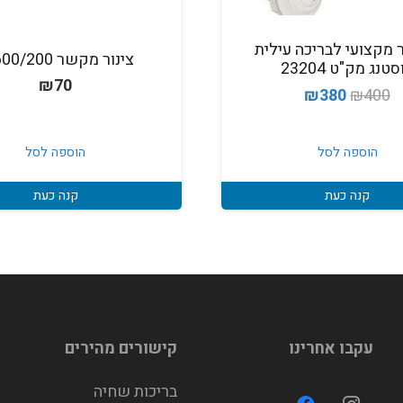
 מקצועי לבריכה עילית
צינור מקשר 2600/200ג
טנג מק"ט 23204
₪
70
המחיר
המחיר
₪
380
₪
400
המקורי
הנוכחי
היה:
הוא:
הוספה לסל
הוספה לסל
₪380.
₪400.
קנה כעת
קנה כעת
עקבו אחרינו
קישורים מהירים
בריכות שחיה