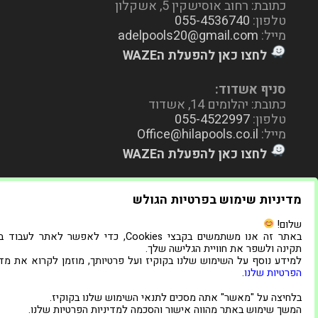
כתובת: רחוב אוסישקין 5, אשקלון
טלפון:
055-4536740
מייל:
adelpools20@gmail.com
לחצו כאן להפעלת הWAZE
סניף אשדוד:
כתובת: יהלומים 14, אשדוד
טלפון:
055-4522997
מייל:
Office@hilapools.co.il
לחצו כאן להפעלת הWAZE
מדיניות שימוש בפרטיות הגולש
שלום!
באתר זה אנו משתמשים בקבצי Cookies, כדי לאפשר לאתר לעב
תקינה ולשפר את חוויית הגלישה שלך.
למידע נוסף על השימוש שלנו בקוקיז ועל פרטיותך, מוזמן לקרוא את מדי
הפרטיות שלנו
.
בלחיצה על "מאשר" אתה מסכים לתנאי השימוש שלנו בקוקיז.
המשך שימוש באתר מהווה אישור והסכמה למדיניות הפרטיות שלנו.