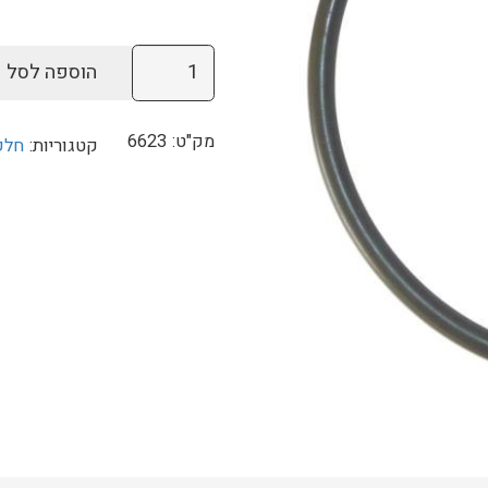
כמות
הוספה לסל
של
גומיית
מק"ט:
6623
קטגוריות:
חלק
אטם
למשאבת
חול
1000
גלון
BW
מק"ט
6623