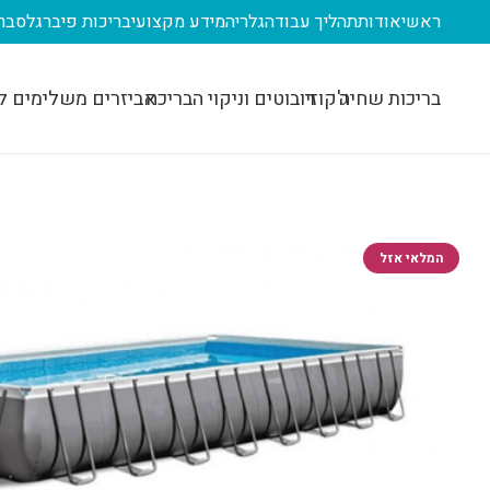
ראשי
אודות
תהליך עבודה
גלריה
מידע מקצועי
בריכות פיברגלס
בר
בריכות שחיה
ג'קוזי
רובוטים וניקוי הבריכה
אביזרים משלימים ל
המלאי אזל