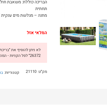
תחתית
מתנה – מגלשת מים ענקית
X
המלאי אזל
26372" לסל הקניות - המוצר אזל מהמלאי.
מק"ט:
21110
קטגוריות:
בר