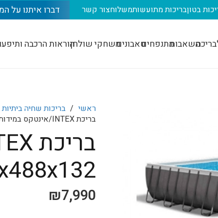
דברו איתנו על המ
יכות בטון
בריכות מתועשות
משלוח
צור קשר
בריכה
משאבות
מתנפחים
טאבונים
משחקי שולחן
הוראות הרכבה ותיפעו
ראשי
/
בריכות שחיה ביתיות
בריכת INTEX/אינטקס במידות 975x488x132 ס"מ דגם 26372
975x488x132 ס"מ דג
₪
7,990