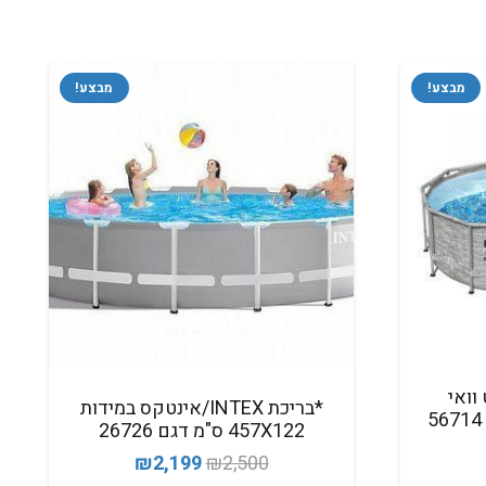
מבצע!
מבצע!
BE בסט וואי
*בריכת INTEX/אינטקס במידות
427X250X100 ס"מ דגם 56714
457X122 ס"מ דגם 26726
המחיר
המחיר
₪
2,199
₪
2,500
מחיר