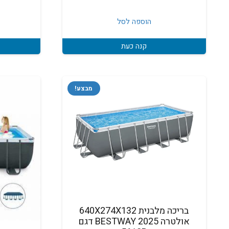
המקורי
הנוכחי
היה:
הוא:
הוספה לסל
₪5,999.
₪8,000.
קנה כעת
מבצע!
בריכה מלבנית 640X274X132
אולטרה BESTWAY 2025 דגם