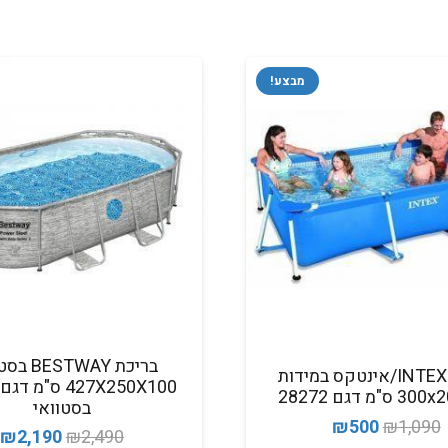
מבצע!
בריכת STWAY
בריכת INTEX/אינטקס במידות
"מ דגם 28272
בסטוואי
המחיר
המחיר
₪
500
₪
1,090
המחיר
ה
₪
2,190
₪
2,490