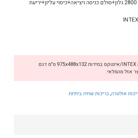
הבריכה כוללת: משאבת חול 2800 גלון+סולם כניסה ויציאה+כיסוי עליון+יריעת
INTE
לא ניתן להוסיף את "בריכת INTEX/אינטקס במידות 975x488x132 ס"מ דגם
יכות אולטרה
,
בריכות שחיה ביתיות