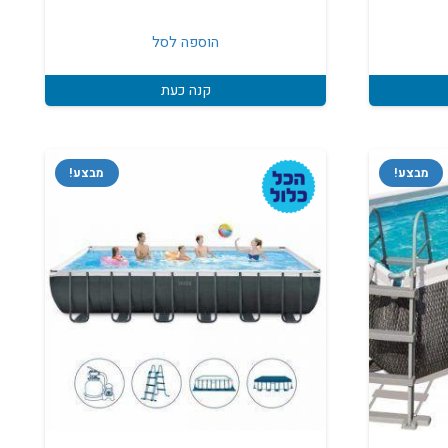
המקורי
הנוכחי
נוכחי
היה:
הוא:
וא:
הוספה לסל
₪2,199.
₪2,500.
₪2,190
קנה כעת
מבצע!
מבצע!