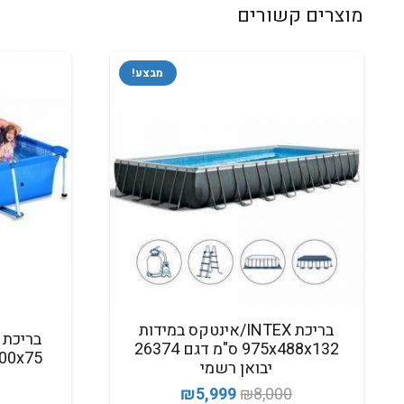
מוצרים קשורים
מבצע!
בריכת INTEX/אינטקס במידות
975x488x132 ס"מ דגם 26374
300x200x75 ס
יבואן רשמי
המחיר
המחיר
₪
5,999
₪
8,000