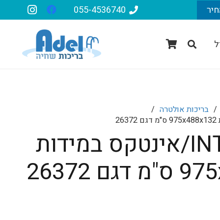
חיר
055-4536740
ל
/
בריכות אולטרה
/
בריכת INTEX/אינטקס במידות
ם 26372