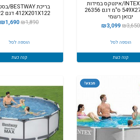
בריכת INTEX/אינטקס במידות
בריכת STWAY
549X274X132 ס"מ דגם 26356
412X201X122 דגם 56722
יבואן רשמי
המחיר
ה
₪
1,690
₪
1,890
המחיר
המחיר
₪
3,099
₪
3,65
המקורי
ה
המקורי
הנוכחי
היה:
ה
היה:
הוא:
הוספה לסל
הוספה לסל
.
₪1,890.
₪3,099.
₪3,650.
קנה כעת
קנה כעת
מבצע!