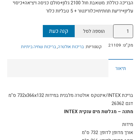
הבריכה כוללת: משאבת חול 2100 גלון+סולם כניסה ויציאה+כיסוי
עליון+יריעת תחתית+כלורינטור + 5 טבליות כלור
כמות
קנה כעת
הוספה לסל
של
בריכת
מק"ט:
21109
קטגוריות:
בריכות אולטרה
,
בריכות שחיה ביתיות
INTEX/אינטקס
במידות
תיאור
732x366x132
ס"מ
דגם
26364
בריכת INTEX/אינטקס אולטרה מלבנית במידות 732x366x132 ס"מ
יבואן
דגם 26362
רשמי
מתנה – מגלשת מים ענקית INTEX
מידות
אורך מדופן לדופן: 732 ס"מ