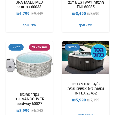
מתנפח BESTWAY דגם
SPA MALDIVES
FIJI 60085
60033 בסטוואי
המחיר
המחיר
המחיר
המחיר
₪
6,799
₪
9,449
₪
3,490
₪
3,690
המקורי
הנוכחי
המקורי
הנוכחי
מידע נוסף
מידע נוסף
היה:
הוא:
היה:
הוא:
₪6,799.
₪9,449.
₪3,490.
₪3,690.
מבצע!
המלאי אזל
מבצע!
ג'קוזי מרובע ג'טים
ובועות ל-6 אנשים מבית
INTEX 28462
גקוזי מתנפח
VANCOUVER דגם
המחיר
המחיר
₪
5,999
₪
7,199
60027 bestway
המקורי
הנוכחי
המחיר
המחיר
₪
3,999
₪
6,040
היה:
הוא: