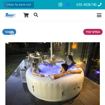
055-4536740
דברו איתנו על המחיר
המלאי אזל
מבצע!