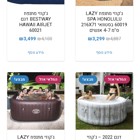
ג'קוזי מתנפח LAZY
ג'קוזי מתנפח
SPA HONOLULU
BESTWAY דגם
60019 בסטוואי 216X71
HAWAII AIRJET
ס"מ 4-7 אנשים
60021
המחיר
המחיר
המחיר
המחיר
₪
3,499
₪
4,100
₪
3,299
₪
4,887
המקורי
הנוכחי
המקורי
הנוכחי
מידע נוסף
מידע נוסף
היה:
הוא:
היה:
הוא:
₪3,499.
₪4,100.
₪3,299.
₪4,887.
המלאי אזל
מבצע!
המלאי אזל
מבצע!
דגם 2022 – ג'קוזי
ג'קוזי מתנפח LAZY