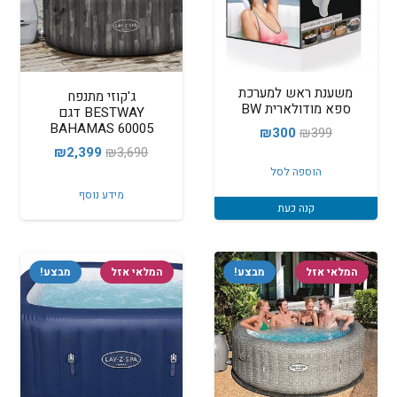
משענת ראש למערכת
ג'קוזי מתנפח
ספא מודולארית BW
BESTWAY דגם
BAHAMAS 60005
המחיר
המחיר
₪
300
₪
399
המחיר
המחיר
₪
2,399
₪
3,690
המקורי
הנוכחי
הוספה לסל
המקורי
הנוכחי
היה:
הוא:
מידע נוסף
היה:
הוא:
₪300.
₪399.
קנה כעת
₪2,399.
₪3,690.
המלאי אזל
מבצע!
המלאי אזל
מבצע!