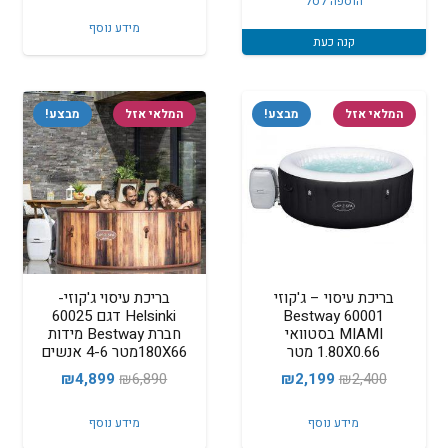
הוספה לסל
המקורי
הנוכחי
₪5,999.
₪7,199.
מידע נוסף
היה:
הוא:
קנה כעת
₪3,999.
₪6,040.
המלאי אזל
מבצע!
המלאי אזל
מבצע!
בריכת עיסוי – ג'קוזי
בריכת עיסוי ג'קוזי-
60001 Bestway
Helsinki דגם 60025
MIAMI בסטוואי
חברת Bestway מידות
1.80X0.66 מטר
180X66מטר 4-6 אנשים
המחיר
המחיר
המחיר
המחיר
₪
4,899
₪
6,890
₪
2,199
₪
2,400
המקורי
הנוכחי
המקורי
הנוכחי
מידע נוסף
מידע נוסף
היה:
הוא:
היה:
הוא: