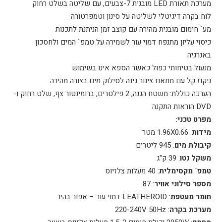
מערכת תאורת LED מובנית 7-צבעים, עם שליטה בשלט רחוק
לוח בקרה דיגיטלי לשליטה על סינון וטמפרטורה
מע` חימום מובנית מהירה עם קוצב זמן הניתנת לתכנות
כיסוי עליון מתנפח דמוי עור לשמירה על טמפ` המים ולחסכון
באנרגיה
מנעול בטיחותי כפול כאשר הספא אינו בשימוש
ניקוז קל עם מתאם צינור גינה לסילוק מים בצורה מהירה
הערכה כוללת: משטח הגנה, 2 פילטרים, ברומינטור צף, שלט רחוק ו-
DVD הוראות התקנה
מפרט טכני:
מידות
: 1.96X0.66 מטר
קיבולת מים
: 945 ליטרים
משקל
נטו
: 39 ק"ג
טמפ
`
מקסימלית
: 40 מעלות צלזיוס
מספר
סילוני
אוויר
: 87
חומר מעטפת
: LEATHEROID דמוי עור – אפור בהיר
מערכת
בקרה
: 220-240V 50Hz