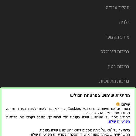
תהליך עבודה
גלריה
מידע מקצועי
בריכות פיברגלס
בריכות בטון
בריכות מתועשות
מדיניות שימוש בפרטיות הגולש
משלוח
שלום!
באתר זה אנו משתמשים בקבצי Cookies, כדי לאפשר לאתר לעבוד בצורה תקינה
צור קשר
ולשפר את חוויית הגלישה שלך.
למידע נוסף על השימוש שלנו בקוקיז ועל פרטיותך, מוזמן לקרוא את מדיניות
הפרטיות שלנו
.
© 2021 כל הזכויות שמורות ל"אדל בריכות"
בלחיצה על "מאשר" אתה מסכים לתנאי השימוש שלנו בקוקיז.
1
המשך שימוש באתר מהווה אישור והסכמה למדיניות הפרטיות שלנו.