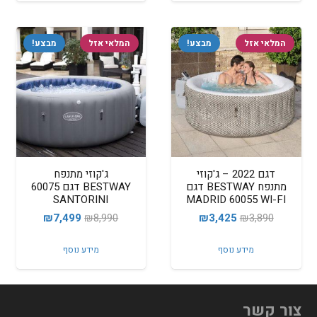
₪4,899.
₪6,890.
₪2,199.
₪2,400.
המלאי אזל
מבצע!
המלאי אזל
מבצע!
דגם 2022 – ג'קוזי
ג'קוזי מתנפח
מתנפח BESTWAY דגם
BESTWAY דגם 60075
SANTORINI
MADRID 60055 WI-FI
המחיר
המחיר
המחיר
המחיר
₪
7,499
₪
8,990
₪
3,425
₪
3,890
המקורי
הנוכחי
המקורי
הנוכחי
מידע נוסף
מידע נוסף
היה:
הוא:
היה:
הוא:
₪7,499.
₪8,990.
₪3,425.
₪3,890.
צור קשר