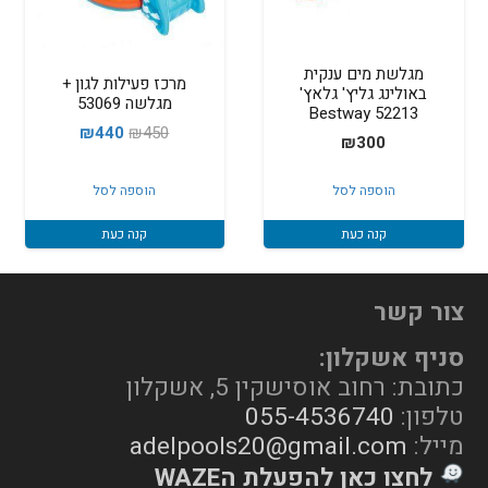
מגלשת מים ענקית
מרכז פעילות לגון +
באולינג גליץ' גלאץ'
מגלשה 53069
Bestway 52213
המחיר
המחיר
₪
440
₪
450
₪
300
המקורי
הנוכחי
היה:
הוא:
הוספה לסל
הוספה לסל
₪440.
₪450.
קנה כעת
קנה כעת
צור קשר
סניף אשקלון:
כתובת: רחוב אוסישקין 5, אשקלון
טלפון:
055-4536740
מייל:
adelpools20@gmail.com
לחצו כאן להפעלת הWAZE