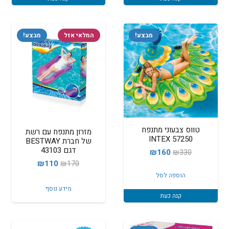
מבצע!
המלאי אזל
מבצע!
טווס צבעוני מתנפח
מזרון מתנפח עם רשת
INTEX 57250
של חברת BESTWAY
דגם 43103
המחיר
המחיר
₪
160
₪
330
המחיר
המחיר
₪
110
₪
170
המקורי
הנוכחי
הוספה לסל
המקורי
הנוכחי
היה:
הוא:
מידע נוסף
היה:
הוא:
₪160.
₪330.
קנה כעת
₪110.
₪170.