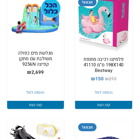
מבצע!
מגלשת מים כפולה
משולבת עם מתקן
פלמינגו רכיבה מתנפח
קפיצה 9256N
198X140 ס"מ 41110
Bestway
₪
2,699
המחיר
המחיר
₪
150
₪
213
המקורי
הנוכחי
הוספה לסל
הוספה לסל
היה:
הוא:
₪150.
₪213.
קנה כעת
קנה כעת
מבצע!