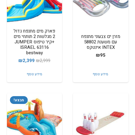
פארק מים מתנפח גדול
מזרן ים צבעוני מתנפח
2 מגלשות 2 תותחי מים
עם משענת 58802
+קיר טיפוס JUMPER
INTEX אינטקס
ISRAEL 63116
bestway
₪
95
המחיר
המחיר
₪
2,399
₪
2,999
המקורי
הנוכחי
מידע נוסף
מידע נוסף
היה:
הוא:
₪2,399.
₪2,999.
מבצע!