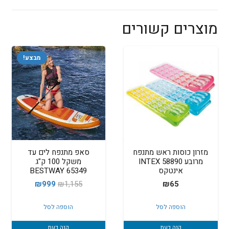
מוצרים קשורים
מבצע!
מזרון כוסות ראש מתנפח
סאפ מתנפח לים עד
מרובע INTEX 58890
משקל 100 ק"ג
אינטקס
BESTWAY 65349
המחיר
המחיר
₪
999
₪
1,155
₪
65
המקורי
הנוכחי
הוספה לסל
הוספה לסל
היה:
הוא:
₪999.
₪1,155.
קנה כעת
קנה כעת