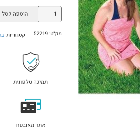
150.
₪200.
כמות
הוספה לסל
של
בריכה
מק"ט:
52219
קטגוריות:
בר
מתנפחת
צב
52219
Bestway
תמיכה טלפונית
אתר מאובטח