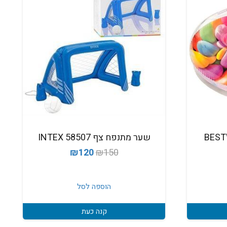
שער מתנפח צף 58507 INTEX
המחיר
המחיר
₪
120
₪
150
המקורי
הנוכחי
היה:
הוא:
הוספה לסל
₪120.
₪150.
קנה כעת