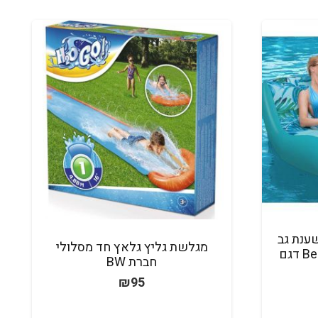
ענת גב
מגלשת גליץ גלאץ חד מסלולי
צבע טורקיז חברת Bestway דגם
חברת BW
₪
95