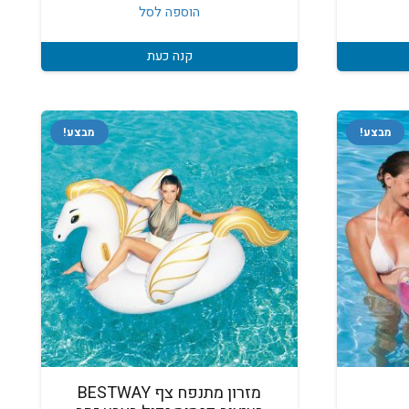
הוספה לסל
קנה כעת
מבצע!
מבצע!
מזרון מתנפח צף BESTWAY