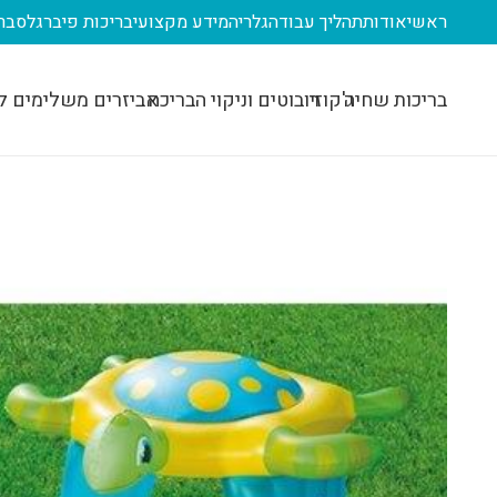
ראשי
אודות
תהליך עבודה
גלריה
מידע מקצועי
בריכות פיברגלס
בר
בריכות שחיה
ג'קוזי
רובוטים וניקוי הבריכה
אביזרים משלימים ל