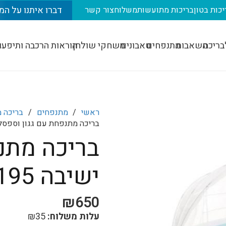
דברו איתנו על המ
יכות בטון
בריכות מתועשות
משלוח
צור קשר
בריכה
משאבות
מתנפחים
טאבונים
משחקי שולחן
הוראות הרכבה ותיפעו
ראשי
/
מתנפחים
/
בריכה 
בריכה מתנפחת עם גגון וספסל ישיבה 95
בריכה מתנ
ישיבה INTEX 57195
₪
650
עלות משלוח:
35
₪