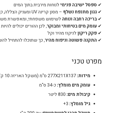
✔
ספסל ישיבה פנימי
לנוחות מירבית בתוך המים
✔
גגון מתנפח נשלף
– מסנן קרינה UV ומעניק הצללה, כך שתוכלו לשלוט בכמות השמש
✔
בריכה רחבה ונוחה
לשימוש משפחתי, ומאפשרת משח
✔
עומק מים בטיחותי ומבוקר
, לכן ההורים יכולים להיות 
✔
פקק ריקון
לניקוז מהיר וקל
✔
התקנה פשוטה וניפוח מהיר
, כך שתוכלו להתחיל לה
מפרט טכני
מידות:
277X211X137 ס"מ (משקל האריזה 10 ק"ג)
עומק מים מומלץ:
כ-34 ס"מ
קיבולת מים:
830 ליטר
גיל מומלץ:
3+