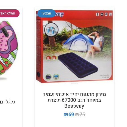
מבצע!
המלאי אזל
מזרון מתנפח יחיד איכותי ועמיד
במיוחד דגם 67000 תוצרת
Bestway
המחיר
המחיר
₪
69
₪
75
המקורי
הנוכחי