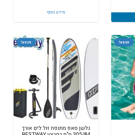
א:
₪34
מידע נוסף
מבצע!
מבצע!
גלשן סאפ מתנפח זול לים אורך
305/84 ס"מ במבצע BESTWAY