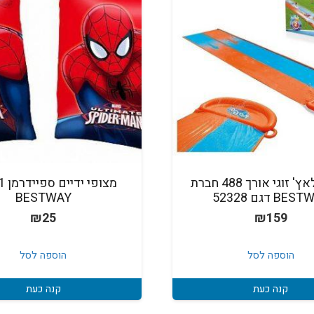
גליץ' גלאץ' זוגי אורך 488 חברת
מצופ
BE דגם 52328
BESTWAY
₪
25
₪
159
הוספה לסל
הוספה לסל
קנה כעת
קנה כעת