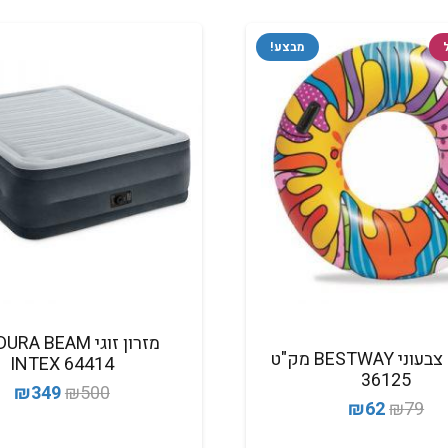
מבצע!
גלגל ים צבעוני BESTWAY מק"ט
64414 INTEX
36125
המחיר
המ
₪
349
₪
500
המחיר
המחיר
₪
62
₪
79
המקורי
הנ
המקורי
הנוכחי