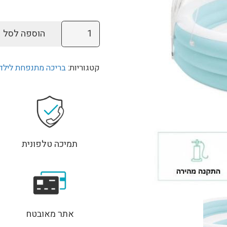
כמות
הוספה לסל
של
בריכה
קטגוריות:
בריכה מתנפחת לילד
מתנפחת
עם
גגון
וספסל
ישיבה
INTEX
תמיכה טלפונית
57195
אתר מאובטח