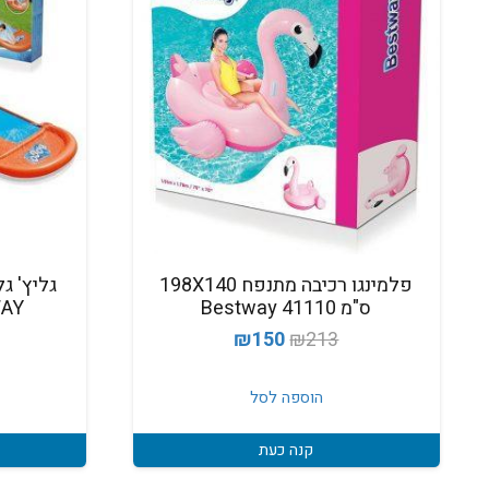
פלמינגו רכיבה מתנפח 198X140
ס"מ 41110 Bestway
STWAY
המחיר
המחיר
₪
150
₪
213
המקורי
הנוכחי
היה:
הוא:
הוספה לסל
₪150.
₪213.
קנה כעת