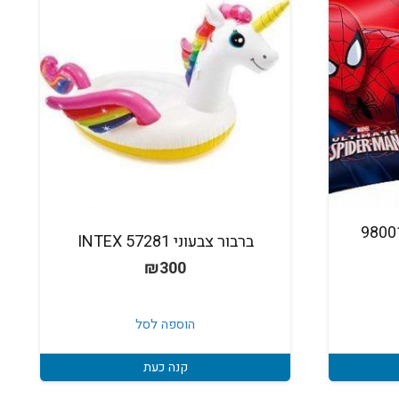
י ידיים ספיידרמן 98001
ברבור צבעוני INTEX 57281
₪
300
הוספה לסל
קנה כעת