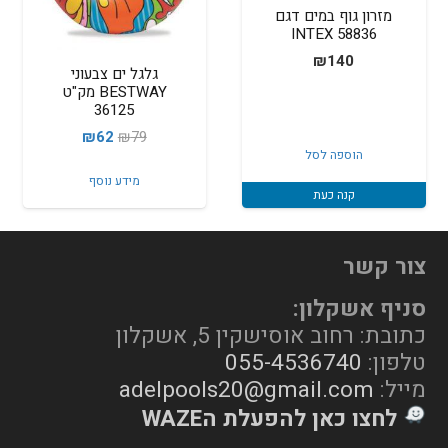
מזרון גוף במים דגם
58836 INTEX
₪
140
גלגל ים צבעוני
BESTWAY מק"ט
36125
המחיר
המחיר
₪
62
₪
79
הוספה לסל
המקורי
הנוכחי
מידע נוסף
היה:
הוא:
קנה כעת
₪62.
₪79.
צור קשר
סניף אשקלון:
כתובת: רחוב אוסישקין 5, אשקלון
טלפון:
055-4536740
מייל:
adelpools20@gmail.com
לחצו כאן להפעלת הWAZE