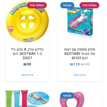
המלאי אזל
מבצע!
המלאי אזל
מזרון מתנפח עם רשת
הליכון שלב A צהוב גיל
של חברת BESTWAY
1-2 BESTWAY דגם
דגם 43103
32027
המחיר
המחיר
₪
30
₪
110
₪
170
המקורי
הנוכחי
מידע נוסף
מידע נוסף
היה:
הוא:
₪110.
₪170.
מבצע!