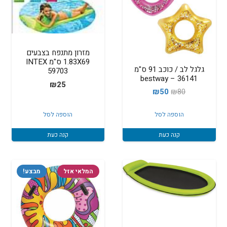
מזרון מתנפח בצבעים
1.83X69 ס"מ INTEX
גלגל לב / כוכב 91 ס"מ
59703
bestway – 36141
₪
25
המחיר
המחיר
₪
50
₪
80
המקורי
הנוכחי
הוספה לסל
הוספה לסל
היה:
הוא:
₪50.
₪80.
קנה כעת
קנה כעת
המלאי אזל
מבצע!