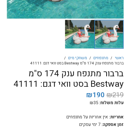
ראשי
/
מתנפחים
/
משחקי מים
/
ברבור מתנפח ענק 174 ס"מ Bestway בסט וואי דגם: 41111
ברבור מתנפח ענק 174 ס"מ
Bestway בסט וואי דגם: 41111
המחיר
המחיר
₪
190
₪
219
המקורי
הנוכחי
עלות משלוח:
35
₪
היה:
הוא:
₪190.
₪219.
אחריות:
אין אחריות על מתנפחים
זמן אספקה:
7 ימי עסקים