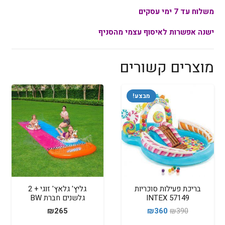
משלוח עד 7 ימי עסקים
ישנה אפשרות לאיסוף עצמי מהסניף
מוצרים קשורים
מבצע!
בריכת פעילות סוכריות
גליץ' גלאץ' זוגי + 2
INTEX 57149
גלשנים חברת BW
המחיר
המחיר
₪
265
₪
360
₪
390
המקורי
הנוכחי