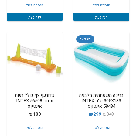
הוספה לסל
הוספה לסל
היה:
הוא:
₪360.
₪390.
קנה כעת
קנה כעת
מבצע!
בריכה משפחתית מלבנית
כדורעף צף כולל רשת
305X183 ס"מ INTEX
וכדור INTEX 56508
58484 אינטקס
אינטקס
המחיר
המחיר
₪
100
₪
299
₪
349
המקורי
הנוכחי
הוספה לסל
הוספה לסל
היה:
הוא: