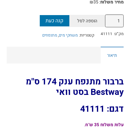
מחיר משלוח:
₪35
כמות
קנה כעת
הוספה לסל
של
ברבור
מק"ט:
41111
קטגוריות:
משחקי מים
,
מתנפחים
מתנפח
ענק
תיאור
174
ס''מ
Bestway
בסט
ברבור מתנפח ענק 174 ס"מ
וואי
Bestway בסט וואי
דגם:
41111
דגם: 41111
עלות משלוח 35 ש"ח.