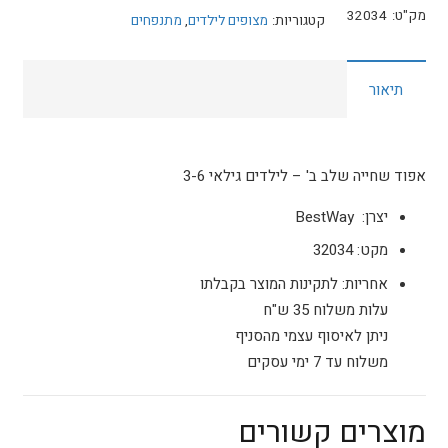
אפוד
מק"ט:
32034
קטגוריות:
מצופים לילדים
,
מתנפחים
שחייה
לילדים
תיאור
גילאי
3-
6
BESTWAY
אפוד שחייה שלב ב' – לילדים גילאי 3-6
32034
יצרן:
BestWay
מקט:
32034
אחריות:
לתקינות המוצר בקבלתו
עלות משלוח 35 ש"ח
ניתן לאיסוף עצמי מהסניף
משלוח עד 7 ימי עסקים
מוצרים קשורים