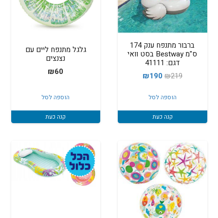
ברבור מתנפח ענק 174
גלגל מתנפח ליים עם
ס"מ Bestway בסט וואי
נצנצים
דגם: 41111
₪
60
המחיר
המחיר
₪
190
₪
219
המקורי
הנוכחי
הוספה לסל
הוספה לסל
היה:
הוא:
₪190.
₪219.
קנה כעת
קנה כעת