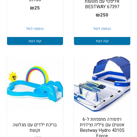
אליפטי עם משענת
67397 BESTWAY
₪
25
₪
250
הוספה לסל
הוספה לסל
קנה כעת
קנה כעת
רפסודה מתנפחת ל-6
אנשים עם ציליה וצידנית
בריכת ילדים עם מגלשה
43105 Bestway Hydro
וקשת
Force