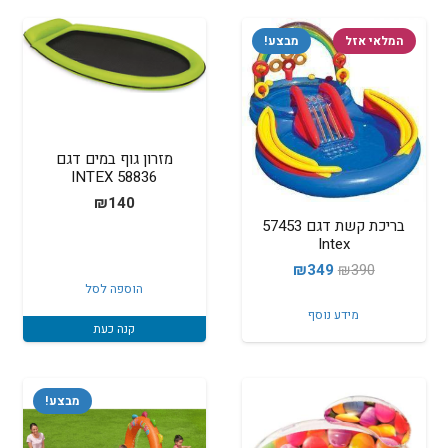
המלאי אזל
מבצע!
מזרון גוף במים דגם
58836 INTEX
₪
140
בריכת קשת דגם 57453
Intex
המחיר
המחיר
₪
349
₪
390
הוספה לסל
המקורי
הנוכחי
מידע נוסף
היה:
הוא:
קנה כעת
₪349.
₪390.
מבצע!