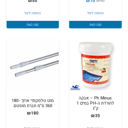
המחיר
המחיר
₪
50
₪
70
₪
90
המקורי
הנוכחי
הוספה לסל
הוספה לסל
היה:
הוא:
₪70.
₪90.
קנה כעת
קנה כעת
Ph Minus – אבקה
מוט טלסקופי ארוך 180-
להורדת ה-PH במים 1
360 ס"מ חברת מוסטנג
ק"ג
₪
180
₪
35