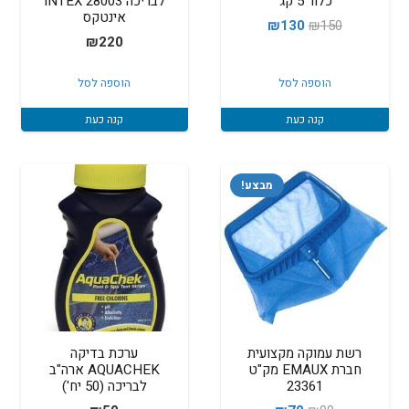
כלור 5 קג'
לבריכה INTEX 28003
אינטקס
המחיר
המחיר
₪
130
₪
150
₪
220
המקורי
הנוכחי
היה:
הוא:
הוספה לסל
הוספה לסל
₪130.
₪150.
קנה כעת
קנה כעת
מבצע!
רשת עמוקה מקצועית
ערכת בדיקה
חברת EMAUX מק"ט
AQUACHEK ארה"ב
23361
לבריכה (50 יח')