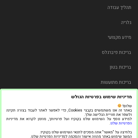
תהליך עבודה
גלריה
מידע מקצועי
בריכות פיברגלס
בריכות בטון
בריכות מתועשות
מדיניות שימוש בפרטיות הגולש
משלוח
שלום!
באתר זה אנו משתמשים בקבצי Cookies, כדי לאפשר לאתר לעבוד בצורה תקינה
צור קשר
ולשפר את חוויית הגלישה שלך.
למידע נוסף על השימוש שלנו בקוקיז ועל פרטיותך, מוזמן לקרוא את מדיניות
הפרטיות שלנו
.
© 2021 כל הזכויות שמורות ל"אדל בריכות"
בלחיצה על "מאשר" אתה מסכים לתנאי השימוש שלנו בקוקיז.
1
המשך שימוש באתר מהווה אישור והסכמה למדיניות הפרטיות שלנו.