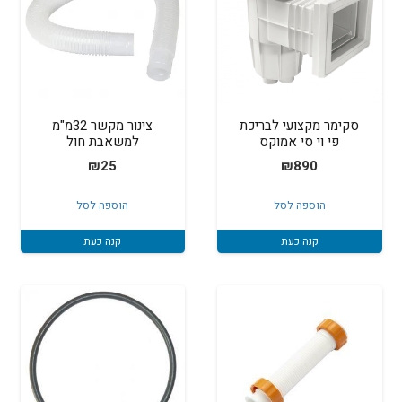
סקימר מקצועי לבריכת
צינור מקשר 32מ"מ
פי וי סי אמוקס
למשאבת חול
₪
25
₪
890
הוספה לסל
הוספה לסל
קנה כעת
קנה כעת