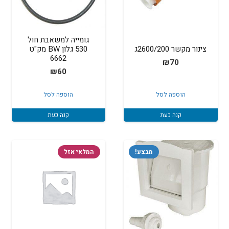
גומייה למשאבת חול
צינור מקשר 2600/200ג
530 גלון BW מק"ט
6662
₪
70
₪
60
הוספה לסל
הוספה לסל
קנה כעת
קנה כעת
מבצע!
המלאי אזל