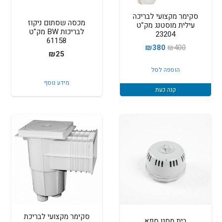
סקימר מקצועי לבריכה
מכסה שסתום ניקוז
עילית מוסטנג מק"ט
לבריכות BW מק"ט
23204
61158
המחיר
המחיר
₪
380
₪
400
₪
25
המקורי
הנוכחי
הוספה לסל
היה:
הוא:
מידע נוסף
₪380.
₪400.
קנה כעת
סקימר מקצועי לבריכת
בית מסנן ספא