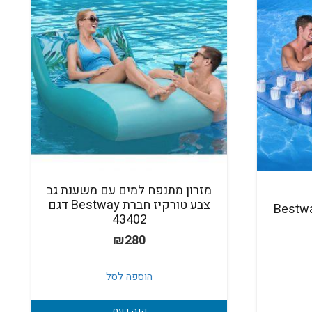
מזרון מתנפח למים עם משענת גב
צבע טורקיז חברת Bestway דגם
ים זוגי של חברת Bestway
43402
₪
280
הוספה לסל
קנה כעת