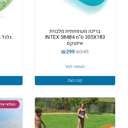
בריכה משפחתית מלבנית
305X183 ס"מ INTEX 58484
גלגל 
אינטקס
המחיר
המחיר
₪
299
₪
349
המקורי
הנוכחי
היה:
הוא:
הוספה לסל
₪299.
₪349.
קנה כעת
המלאי אזל