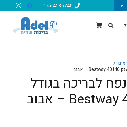
חיר
055-4536740
ל
מים
/
 אבוב
פח לבריכה בגודל
יר
חי