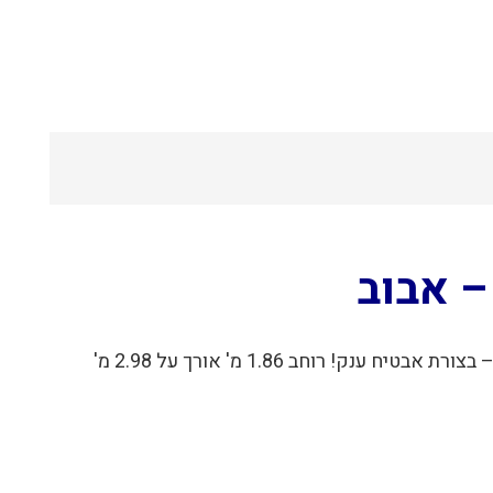
אבוב מתנפח בצורת אבטיח בגודל ענק Bestway 43140 – אבוב מתנפח בגודל ענק לבריכה הביתית שלכם של Bestway – בצורת אבטיח ענק! רוחב 1.86 מ' אורך על 2.98 מ'