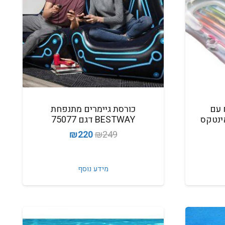
 עם
כורסת גיימרים מתנפחת
BESTWAY דגם 75077
המחיר
המחיר
₪
220
₪
249
המקורי
הנוכחי
היה:
הוא:
מידע נוסף
₪220.
₪249.