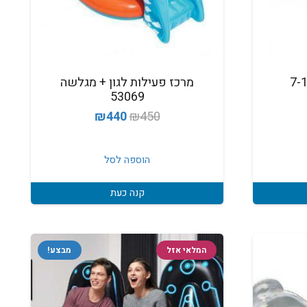
חיה נוער 7-14
מרכז פעילות לגון + מגלשה
53069
המחיר
המחיר
₪
440
₪
450
המקורי
הנוכחי
היה:
הוא:
הוספה לסל
₪440.
₪450.
קנה כעת
המלאי אזל
מבצע!