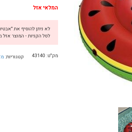
היה:
הוא:
המלאי אזל
180.
₪200.
לסל הקניות - המוצר אזל מ
מק"ט:
43140
קטגוריות:
מז