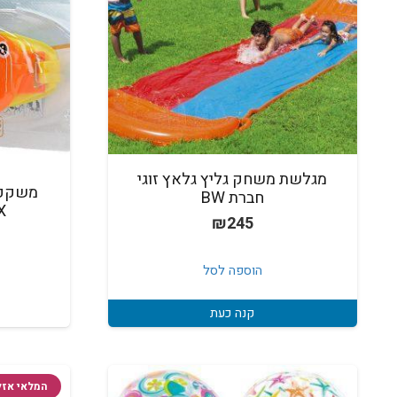
מגלשת משחק גליץ גלאץ זוגי
משקפי
חברת BW
EX
₪
245
הוספה לסל
קנה כעת
המלאי אזל