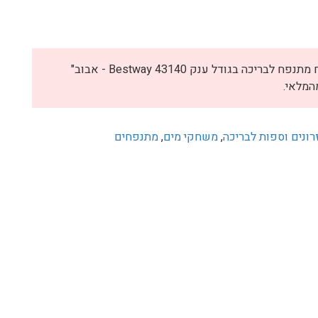
₪
לא ניתן להוסיף את "אבטיח מתנפח לבריכה בגודל ענק Bestway 43140 - אבוב"
המלאי.
רונים וספות לבריכה
,
משחקי מים
,
מתנפחים