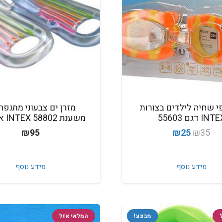
 שחיה לילדים בצורות
מזרן ים צבעוני מתנפח
INT דגם 55603
משענת 58802 INTEX אינטקס
המחיר
המחיר
₪
95
₪
25
₪
35
המקורי
הנוכחי
היה:
הוא:
מידע נוסף
מידע נוסף
₪25.
₪35.
מבצע!
המלאי אזל