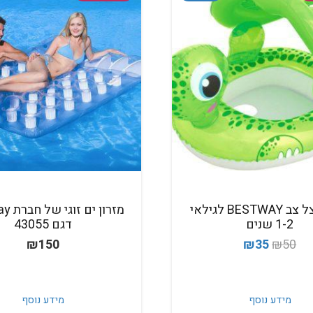
הליכון צל צב BESTWAY לגילאי
‏מזרון 
1-2 שנים
דגם 43055
המחיר
המחיר
₪
150
₪
35
₪
50
המקורי
הנוכחי
היה:
הוא:
מידע נוסף
מידע נוסף
₪35.
₪50.