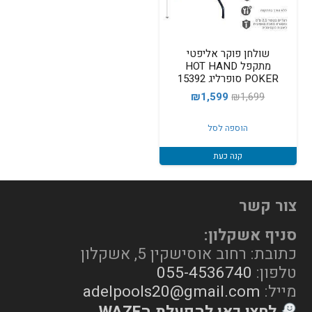
שולחן פוקר אליפטי
מתקפל HOT HAND
POKER סופרליג 15392
המחיר
המחיר
₪
1,599
₪
1,699
המקורי
הנוכחי
הוספה לסל
היה:
הוא:
₪1,599.
₪1,699.
קנה כעת
צור קשר
סניף אשקלון:
כתובת: רחוב אוסישקין 5, אשקלון
טלפון:
055-4536740
מייל:
adelpools20@gmail.com
לחצו כאן להפעלת הWAZE