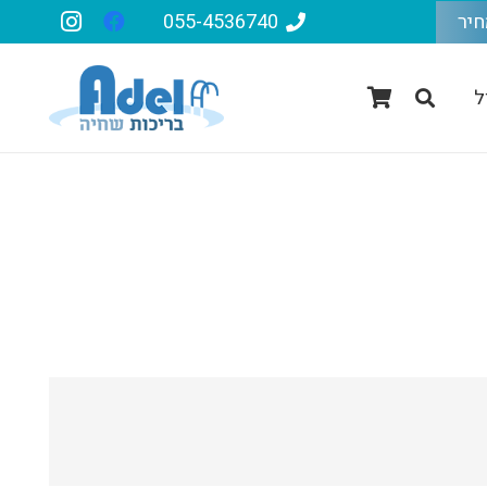
חיר
055-4536740
ל