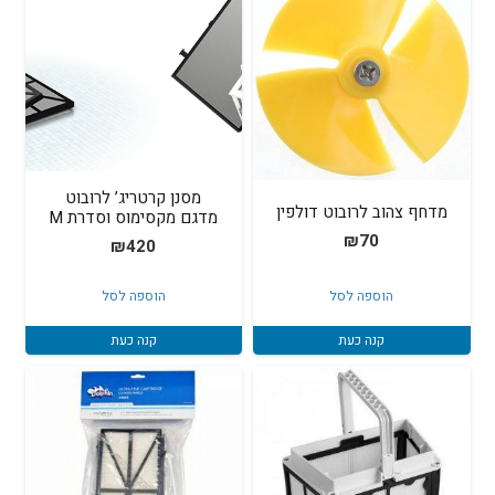
מסנן קרטריג’ לרובוט
מדחף צהוב לרובוט דולפין
מדגם מקסימוס וסדרת M
₪
70
₪
420
הוספה לסל
הוספה לסל
קנה כעת
קנה כעת