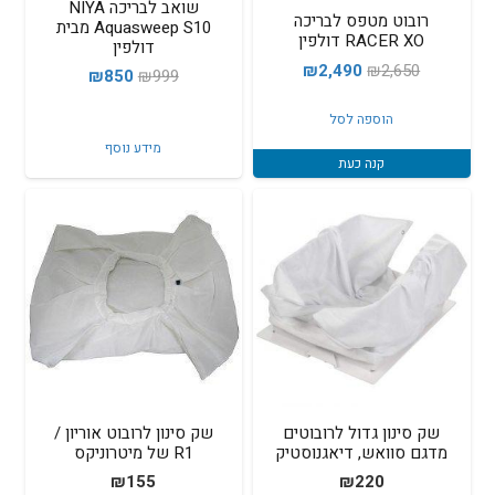
שואב לבריכה NIYA
רובוט מטפס לבריכה
Aquasweep S10 מבית
RACER XO דולפין
דולפין
המחיר
המחיר
₪
2,490
₪
2,650
המחיר
המחיר
₪
850
₪
999
המקורי
הנוכחי
המקורי
הנוכחי
הוספה לסל
היה:
הוא:
היה:
הוא:
מידע נוסף
₪2,490.
₪2,650.
₪850.
₪999.
קנה כעת
שק סינון גדול לרובוטים
שק סינון לרובוט אוריון /
מדגם סוואש, דיאגנוסטיק
R1 של מיטרוניקס
₪
155
₪
220