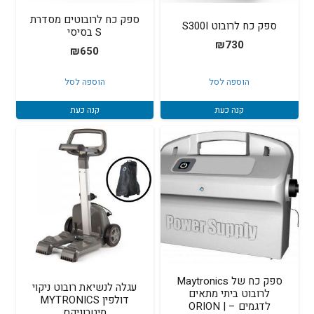
ספק כח לרובוטים מסדרת
ספק כח לרובוט S300I
S בסיסי
₪
730
₪
650
הוספה לסל
הוספה לסל
קנה כעת
קנה כעת
ספק כח של Maytronics
עגלה לנשיאת רובוט ניקוי
לרובוט ביתי מתאים
דולפין MYTRONICS
לדגמים – ORION |
מיטרוניקס