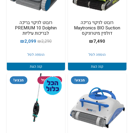
רובוט לניקוי בריכה
רובוט לניקוי בריכה
PREMIUM 10 Dolphin
Maytronics BIO Suction
דולפין מיטרוניקס
לבריכות עיליות
המחיר
המחיר
₪
2,099
₪
2,290
₪
7,490
המקורי
הנוכחי
הוספה לסל
הוספה לסל
היה:
הוא:
₪2,099.
₪2,290.
קנה כעת
קנה כעת
מבצע!
המלאי אזל
מבצע!