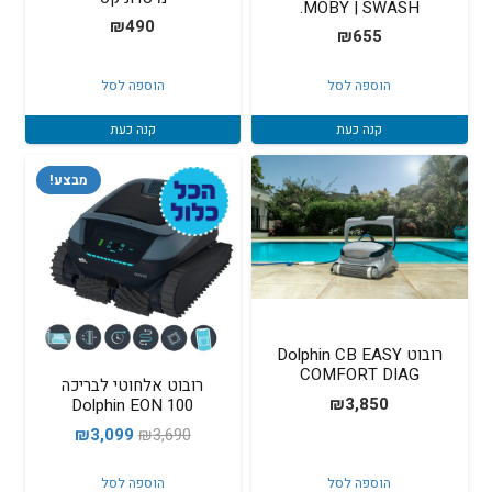
MOBY | SWASH.
₪
490
₪
655
הוספה לסל
הוספה לסל
קנה כעת
קנה כעת
מבצע!
רובוט Dolphin CB EASY
COMFORT DIAG
רובוט אלחוטי לבריכה
₪
3,850
Dolphin EON 100
המחיר
המחיר
₪
3,099
₪
3,690
המקורי
הנוכחי
הוספה לסל
הוספה לסל
היה:
הוא: