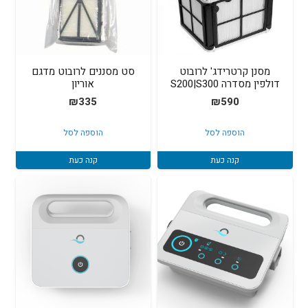
מסנן קרטרידג' לרובוט
סט מסננים לרובוט מדגם
דולפין מסדרה S200|S300
אוריון
₪
335
₪
590
הוספה לסל
הוספה לסל
קנה כעת
קנה כעת