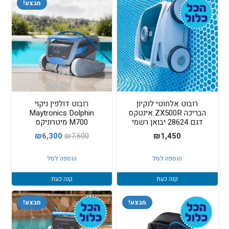
מבצע!
רובוט אלחוטי לנקיון
רובוט דולפין ניקוי
הבריכה ZX500R אינטקס
Maytronics Dolphin
דגם 28624 יבואן רשמי
M700 מיטרוניקס
המחיר
המחיר
₪
6,300
₪
7,600
₪
1,450
המקורי
הנוכחי
הוספה לסל
הוספה לסל
היה:
הוא:
₪6,300.
₪7,600.
קנה כעת
קנה כעת
מבצע!
מבצע!