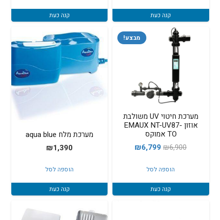
₪3,900.
₪4,099.
קנה כעת
קנה כעת
מבצע!
מערכת חיטוי UV משולבת
אוזון EMAUX NT-UV87-
TO אמוקס
מערכת מלח aqua blue
המחיר
המחיר
₪
6,799
₪
6,900
₪
1,390
המקורי
הנוכחי
הוספה לסל
הוספה לסל
היה:
הוא:
₪6,799.
₪6,900.
קנה כעת
קנה כעת