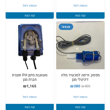
הוספה לסל
הוספה לסל
קנה כעת
קנה כעת
מבצע!
מפסק זרימה למכשיר מלח
משאבת מינון PH תוצרת
דיגיטלי מגן
חברת מגן
המחיר
המחיר
₪
1,165
₪
380
₪
400
המקורי
הנוכחי
הוספה לסל
הוספה לסל
היה:
הוא:
₪380.
₪400.
קנה כעת
קנה כעת