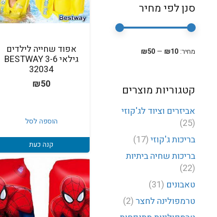
סנן לפי מחיר
סנן
מחיר
מחיר
אפוד שחייה לילדים
מחיר:
₪10
—
₪50
גילאי 3-6 BESTWAY
מינימלי
מקסימלי
32034
₪
50
קטגוריות מוצרים
אביזרים וציוד לג'קוזי
הוספה לסל
(25)
בריכות ג'קוזי
(17)
קנה כעת
בריכות שחיה ביתיות
(22)
טאבונים
(31)
טרמפולינה לחצר
(2)