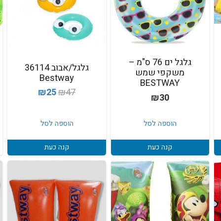
גלגל ים 76 ס"מ –
גלגל/אבוב 36114
משקפי שמש
Bestway
BESTWAY
המחיר
המחיר
₪
25
₪
47
₪
30
המקורי
הנוכחי
היה:
הוא:
הוספה לסל
הוספה לסל
₪25.
₪47.
קנה כעת
קנה כעת