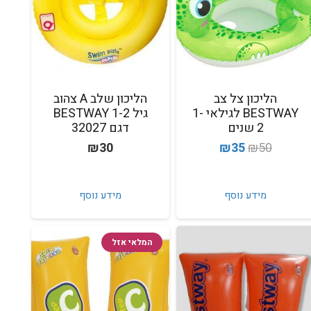
הליכון צל צב
הליכון שלב A צהוב
BESTWAY לגילאי 1-
גיל 1-2 BESTWAY
2 שנים
דגם 32027
המחיר
המחיר
₪
30
₪
35
₪
50
המקורי
הנוכחי
היה:
הוא:
מידע נוסף
מידע נוסף
₪35.
₪50.
המלאי אזל