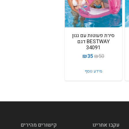
סירת פעוטות עם גגון
BESTWAY דגם
34091
המחיר
המחיר
₪
35
₪
50
המקורי
הנוכחי
היה:
הוא:
מידע נוסף
₪35.
₪50.
עקבו אחרינו
קישורים מהירים