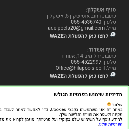
סניף אשקלון:
כתובת: רחוב אוסישקין 5, אשקלון
טלפון:
055-4536740
מייל:
adelpools20@gmail.com
לחצו כאן להפעלת הWAZE
סניף אשדוד:
כתובת: יהלומים 14, אשדוד
טלפון:
055-4522997
מייל:
Office@hilapools.co.il
לחצו כאן להפעלת הWAZE
מדיניות שימוש בפרטיות הגולש
שלום!
באתר זה אנו משתמשים בקבצי Cookies, כדי לאפשר לאתר לעב
תקינה ולשפר את חוויית הגלישה שלך.
למידע נוסף על השימוש שלנו בקוקיז ועל פרטיותך, מוזמן לקרוא את מדי
הפרטיות שלנו
.