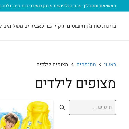
ראשי
אודות
תהליך עבודה
גלריה
מידע מקצועי
בריכות פיברגלס
בר
בריכות שחיה
ג'קוזי
רובוטים וניקוי הבריכה
אביזרים משלימים ל
ראשי
מתנפחים
מצופים לילדים
מצופים לילדים
חיפוש: