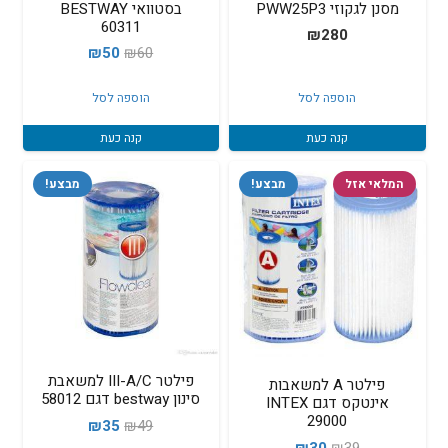
מסנן לגקוזי PWW25P3
בסטוואי BESTWAY
60311
₪
280
המחיר
המחיר
₪
50
₪
60
המקורי
הנוכחי
הוספה לסל
הוספה לסל
היה:
הוא:
₪50.
₪60.
קנה כעת
קנה כעת
המלאי אזל
מבצע!
מבצע!
פילטר III-A/C למשאבת
פילטר A למשאבות
סינון bestway דגם 58012
אינטקס דגם INTEX
29000
המחיר
המחיר
₪
35
₪
49
המחיר
המחיר
₪
30
₪
39