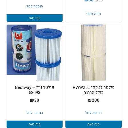
המקורי
הנוכחי
הוספה לסל
המקורי
הנוכחי
היה:
הוא:
מידע נוסף
היה:
הוא:
₪35.
₪49.
קנה כעת
₪30.
₪39.
פילטר לג'קוזי PWW25L
פילטר נייר – Bestway
כולל הברגה
58093
₪
30
₪
200
הוספה לסל
הוספה לסל
קנה כעת
קנה כעת