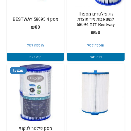
זוג פילטרים מספרII
למשאבות נייר תוצרת
מסנן 4 58095 BESTWAY
Bestway דגם 58094
₪
80
₪
50
הוספה לסל
הוספה לסל
קנה כעת
קנה כעת
מבצע!
מסנן פילטר לג'קוזי