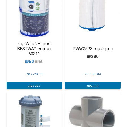
מסנן פילטר לג'קוזי
מסנן לגקוזי PWW25P3
בסטוואי BESTWAY
60311
₪
280
המחיר
המחיר
₪
50
₪
60
המקורי
הנוכחי
הוספה לסל
הוספה לסל
היה:
הוא:
₪50.
₪60.
קנה כעת
קנה כעת