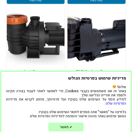
קנה כעת
קנה כעת
משאבה 1.5 כ"ס 72562
משאבה 1.5 כ"ס
KlimaTeknik ProMax
MUSTANG PRO-LINE
מדיניות שימוש בפרטיות הגולש
₪
2,400
₪
1,900
שלום!
באתר זה אנו משתמשים בקבצי Cookies, כדי לאפשר לאתר לעבוד בצורה תקינה
ולשפר את חוויית הגלישה שלך.
הוספה לסל
הוספה לסל
למידע נוסף על השימוש שלנו בקוקיז ועל פרטיותך, מוזמן לקרוא את מדיניות
הפרטיות שלנו
.
קנה כעת
קנה כעת
בלחיצה על "מאשר" אתה מסכים לתנאי השימוש שלנו בקוקיז.
1
המשך שימוש באתר מהווה אישור והסכמה למדיניות הפרטיות שלנו.
צריכים עזרה?
מאשר
✔