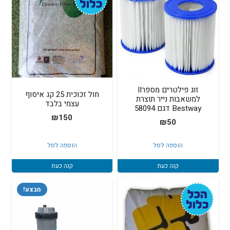
זוג פילטרים מספרII
חול זכוכית 25 קג איסוף
למשאבות נייר תוצרת
עצמי בלבד
Bestway דגם 58094
₪
150
₪
50
הוספה לסל
הוספה לסל
קנה כעת
קנה כעת
מבצע!