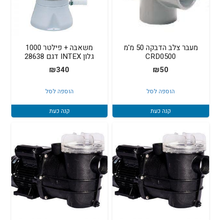
מעבר צלב הדבקה 50 מ'מ
משאבה + פילטר 1000
CRD0500
גלון INTEX דגם 28638
₪
340
₪
50
הוספה לסל
הוספה לסל
קנה כעת
קנה כעת