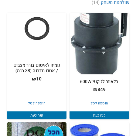
שולחנות משחק
(14)
גומיה לאיטום בורר מצבים
/ אטם מדרגה (38 מ"מ)
₪
10
בלאוור לג'קוזי 600W
₪
849
הוספה לסל
הוספה לסל
קנה כעת
קנה כעת