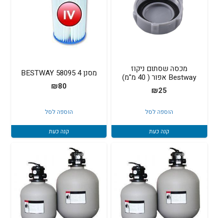
מכסה שסתום ניקוז
מסנן 4 58095 BESTWAY
Bestway אפור ( 40 מ"מ)
₪
80
₪
25
הוספה לסל
הוספה לסל
קנה כעת
קנה כעת