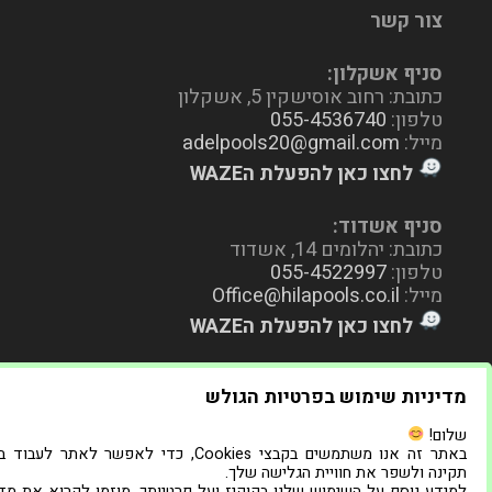
צור קשר
סניף אשקלון:
כתובת: רחוב אוסישקין 5, אשקלון
טלפון:
055-4536740
מייל:
adelpools20@gmail.com
לחצו כאן להפעלת הWAZE
סניף אשדוד:
כתובת: יהלומים 14, אשדוד
טלפון:
055-4522997
מייל:
Office@hilapools.co.il
לחצו כאן להפעלת הWAZE
מדיניות שימוש בפרטיות הגולש
שלום!
באתר זה אנו משתמשים בקבצי Cookies, כדי לאפשר לאתר לעב
תקינה ולשפר את חוויית הגלישה שלך.
למידע נוסף על השימוש שלנו בקוקיז ועל פרטיותך, מוזמן לקרוא את מדי