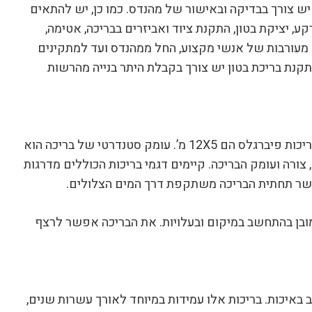
יש צורך בבדיקה ובאישור של מהנדס. כמו כן, יש להתאים
יציקת בטון, התקנת ציוד ואביזרים בבריכה, אטימה,
רש מעורבות של אנשי מקצוע, החל ממהנדס ועד למתקינים
ה יכול להגיעה עד כ-3 חודשים. להתקנת בריכת בטון יש צורך בקבלת היתר בנייה מהרשות
רוחב ואורך סטנדרטיים של בריכות פיברגלס הם 12X5 מ’. עומק סטנדרטי של בריכה הוא
ל , צורה ועומק הבריכה. קיימים דגמי בריכות הכוללים מדרגות
כאשר תחתית הבריכה משתקפת דרך המים הצלולים.
מובן בהתחשב במיקום ובעלויות. את הבריכה אפשר לרצף
באיכות. בריכות אלו עמידות במיוחד לאורך עשרות שנים,