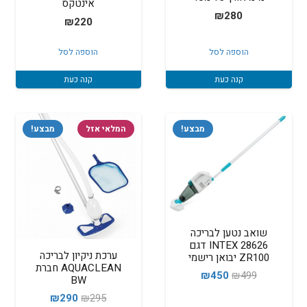
אינטקס
₪
280
₪
220
הוספה לסל
הוספה לסל
קנה כעת
קנה כעת
מבצע!
המלאי אזל
מבצע!
שואב נטען לבריכה
INTEX 28626 דגם
ערכת ניקיון לבריכה
ZR100 יבואן רישמי
AQUACLEAN חברת
המחיר
המחיר
₪
450
₪
499
BW
המקורי
הנוכחי
המחיר
המחיר
₪
290
₪
295