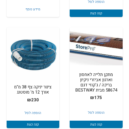
היה:
הוא:
הוספה לסל
המקורי
הנוכחי
₪450.
₪499.
מידע נוסף
היה:
הוא:
קנה כעת
₪290.
₪295.
מתקן תלייה לאחסון
וארגון אביזרי ניקיון
בריכה / ג'קוזי דגם
צינור יניקה צף 38 מ"מ
58674 מבית BESTWAY
אורך 12 מ' מוסטנג
₪
175
₪
230
הוספה לסל
הוספה לסל
קנה כעת
קנה כעת