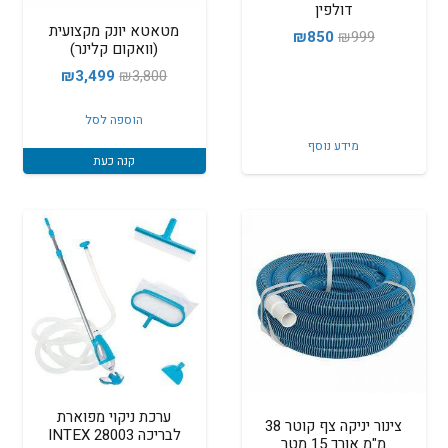
דולפין
מטאטא יונק מקצועית
המחיר
המחיר
₪
850
₪
999
(וואקום קלינר)
המקורי
הנוכחי
המחיר
המחיר
₪
3,499
₪
3,800
היה:
הוא:
המקורי
הנוכחי
₪850.
₪999.
הוספה לסל
היה:
הוא:
מידע נוסף
₪3,499.
₪3,800.
קנה כעת
ערכת ניקוי מפוארת
צינור יניקה צף קוטר 38
לבריכה INTEX 28003
מ"מ אורך 15 מטר