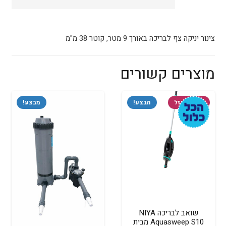
מ"מ
אורך
9
צינור יניקה צף לבריכה באורך 9 מטר, קוטר 38 מ"מ
מ'
מוסטנג
מוצרים קשורים
המלאי אזל
מבצע!
מבצע!
שואב לבריכה NIYA
Aquasweep S10 מבית