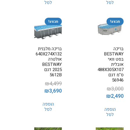
לסל
לסל
₪2,950.
₪4,600.
₪2,199.
₪2,500.
מבצע!
מבצע!
בריכה
בריכה מלבנית
640X274X132
BESTWAY
בסט וואי
אולטרה
אובלית
BESTWAY
488X305X107
2025 דגם
ס"מ דגם
5612B
56946
₪
4,499
₪
3,000
המחיר
המחיר
₪
3,690
המחיר
המחיר
₪
2,490
המקורי
הנוכחי
המקורי
הנוכחי
הוספה
היה:
הוא:
הוספה
לסל
היה:
הוא:
₪3,690.
₪4,499.
לסל
₪2,490.
₪3,000.