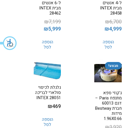
ל-4 אנשים
ל-6 אנשים
מבית INTEX
מבית INTEX
28462
28458
₪
7,199
₪
6,700
המחיר
המחיר
המחיר
המחיר
₪
5,999
₪
4,999
המקורי
הנוכחי
המקורי
הנוכחי
הוספה
הוספה
היה:
הוא:
היה:
הוא:
לסל
לסל
₪5,999.
₪7,199.
₪4,999.
₪6,700.
מבצע!
גלגלת לכיסוי
סולארי לבריכה
ג'קוזי ספא
28051 INTEX
מתנפח Paris –
דגם 60013
₪
469
חברת Bestway
מידות
1.96X0.66
הוספה
לסל
₪
3,920