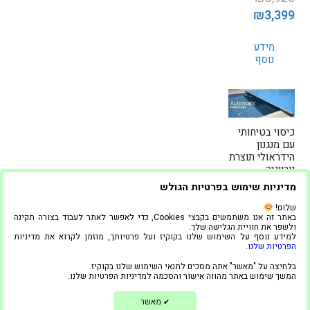
המחיר
המחיר
₪
3,399
המקורי
הנוכחי
מידע
היה:
הוא:
נוסף
₪3,399.
₪3,920.
כיסוי בטיחותי
עם מנגנון
הידראולי תוצרת
נורווגיה
מדיניות שימוש בפרטיות הגולש
₪
35,000
שלום!
באתר זה אנו משתמשים בקבצי Cookies, כדי לאפשר לאתר לעבוד בצורה תקינה
הוספה
ולשפר את חוויית הגלישה שלך.
לסל
למידע נוסף על השימוש שלנו בקוקיז ועל פרטיותך, מוזמן לקרוא את מדיניות
הפרטיות שלנו
.
בלחיצה על "מאשר" אתה מסכים לתנאי השימוש שלנו בקוקיז.
1
Posts
המשך שימוש באתר מהווה אישור והסכמה למדיניות הפרטיות שלנו.
3
2
1
pagination
מאשר
✔