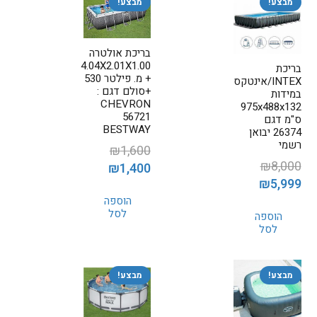
מבצע!
מבצע!
בריכת אולטרה
4.04X2.01X1.00
בריכת
+ מ. פילטר 530
INTEX/אינטקס
+סולם דגם :
במידות
CHEVRON
975x488x132
56721
ס"מ דגם
BESTWAY
26374 יבואן
רשמי
₪
1,600
₪
8,000
המחיר
המחיר
₪
1,400
המחיר
המחיר
₪
5,999
המקורי
הנוכחי
המקורי
הנוכחי
הוספה
היה:
הוא:
לסל
הוספה
היה:
הוא:
₪1,400.
₪1,600.
לסל
₪5,999.
₪8,000.
מבצע!
מבצע!