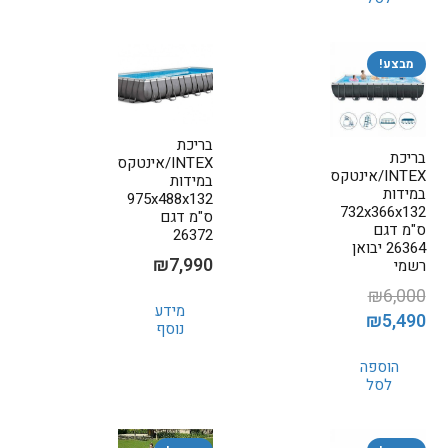
₪3,099.
₪3,650.
מבצע!
בריכת
בריכת
INTEX/אינטקס
INTEX/אינטקס
במידות
במידות
975x488x132
732x366x132
ס"מ דגם
ס"מ דגם
26372
26364 יבואן
₪
7,990
רשמי
₪
6,000
מידע
המחיר
המחיר
₪
5,490
נוסף
המקורי
הנוכחי
הוספה
היה:
הוא:
לסל
₪5,490.
₪6,000.