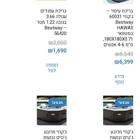
בריכת עיסוי –
בריכת עמודים
ג'קוזי 60031
עגולה 3.66
Bestway
בגובה 1.22 מטר
– Bestway
HAWAII
בסטוואי
56420
180X180X0.71,
₪
2,000
ס"מ 4-6 אנשים
המחיר
המחיר
₪
1,690
₪
6,545
המקורי
הנוכחי
המחיר
המחיר
₪
6,399
הוספה
היה:
הוא:
המקורי
הנוכחי
לסל
₪1,690.
₪2,000.
מידע
היה:
הוא:
נוסף
₪6,399.
₪6,545.
מבצע!
מבצע!
ג'קוזי מרובע
ג'קוזי מרובע
ג'טים ובועות
ג'טים ובועות